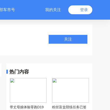
部车市号
我的关注
登录
关注
热门内容
带丈母娘体验零跑D19
粉丝盲盒陪练任务已签