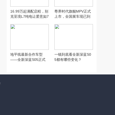
16.99万起满配启程，别
尊界时代旗舰MPV正式
克至境L7纯电让爱意如7
上市，全国展车现已到
而至
店，售价64.8万元起
地平线最新合作车型
一镜到底看全新深蓝S0
——全新深蓝S05正式
5都有哪些变化？
上市！
作