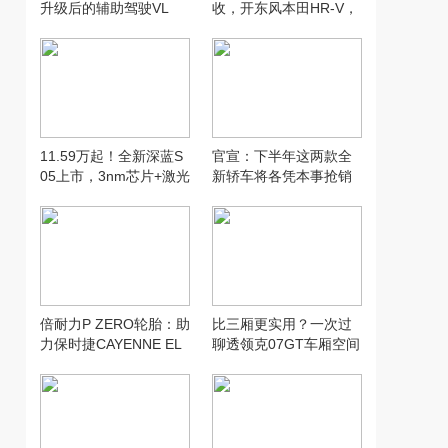
升级后的辅助驾驶VL
收，开东风本田HR-V，
A，没想到...
打卡“长沙小洱海”
11.59万起！全新深蓝S
官宣：下半年这两款全
05上市，3nm芯片+激光
新轿车将各凭本事抢销
雷达+620km续航全给
量！
倍耐力P ZERO轮胎：助
比三厢更实用？一次过
力保时捷CAYENNE EL
聊透领克07GT车厢空间
ECTRIC创纪录加速表现