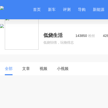
首页
新车
评测
导购
新能源
低烧生活
143850
粉丝
42
低烧怡情，玩物得志
全部
文章
视频
小视频