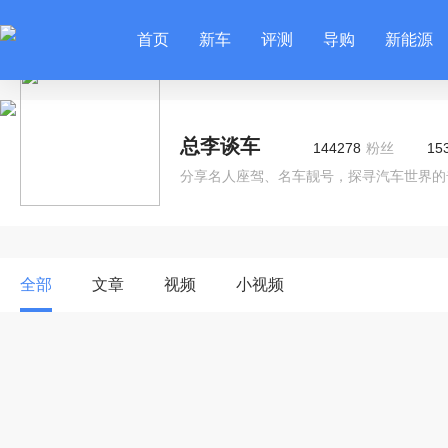
首页
新车
评测
导购
新能源
总李谈车
144278
粉丝
15
分享名人座驾、名车靓号，探寻汽车世界的
全部
文章
视频
小视频