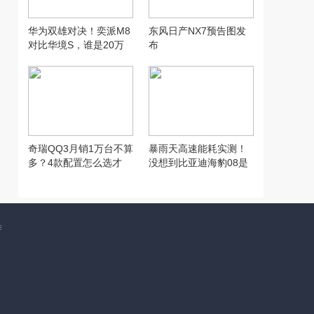
华为双雄对决！奕派M8
东风日产NX7预告图发
对比华境S，谁是20万
布
六座SUV性价比之王？
奇瑞QQ3月销1万台不算
暴雨天高速能耗实测！
多？4款配置怎么选才
没想到比亚迪海豹08是
对？
这水平…
作