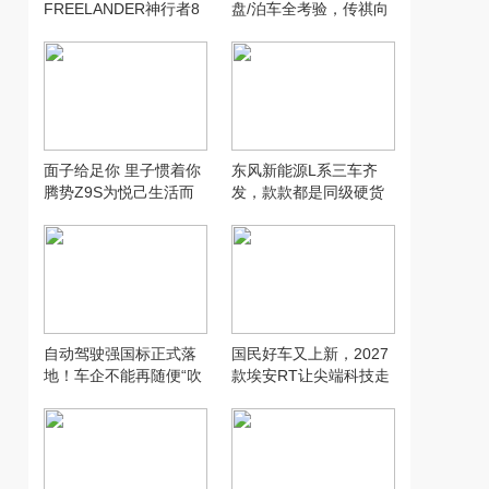
FREELANDER神行者8
盘/泊车全考验，传祺向
沙漠全地形实测
往E8 PHEV够灵活吗？
面子给足你 里子惯着你
东风新能源L系三车齐
腾势Z9S为悦己生活而
发，款款都是同级硬货
来
自动驾驶强国标正式落
国民好车又上新，2027
地！车企不能再随便“吹
款埃安RT让尖端科技走
牛”了
入寻常家庭