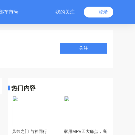
部车市号
我的关注
登录
关注
热门内容
风蚀之门 与神同行——
家用MPV四大痛点，底