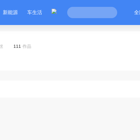
新能源
车生活
全
丝
111
作品