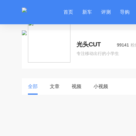
首页
新车
评测
导购
光头CUT
99141
粉
专注移动出行的小学生
全部
文章
视频
小视频