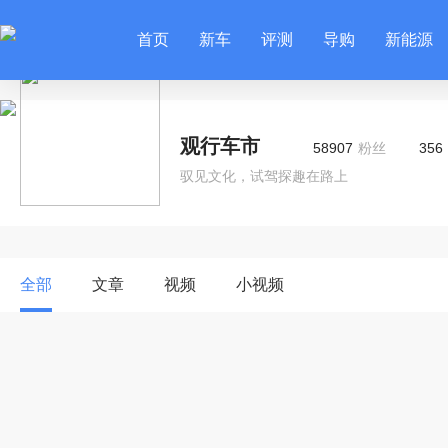
首页
新车
评测
导购
新能源
观行车市
58907
粉丝
356
驭见文化，试驾探趣在路上
全部
文章
视频
小视频