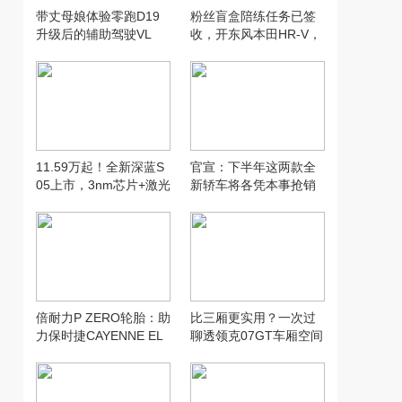
带丈母娘体验零跑D19
粉丝盲盒陪练任务已签
升级后的辅助驾驶VL
收，开东风本田HR-V，
A，没想到...
打卡“长沙小洱海”
11.59万起！全新深蓝S
官宣：下半年这两款全
05上市，3nm芯片+激光
新轿车将各凭本事抢销
雷达+620km续航全给
量！
倍耐力P ZERO轮胎：助
比三厢更实用？一次过
力保时捷CAYENNE EL
聊透领克07GT车厢空间
ECTRIC创纪录加速表现