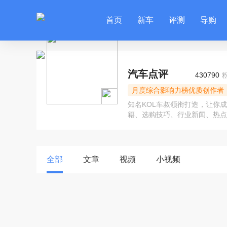
首页
新车
评测
导购
汽车点评
430790
月度综合影响力榜优质创作者
知名KOL车叔领衔打造，让你
籍、选购技巧、行业新闻、热点
全部
文章
视频
小视频