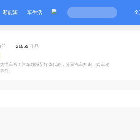
新能源
车生活
全
粉丝
21559
作品
成为懂车帝！汽车领域新媒体代表，分享汽车知识、购车秘
事件。