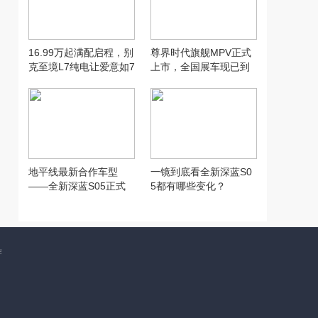
16.99万起满配启程，别
尊界时代旗舰MPV正式
克至境L7纯电让爱意如7
上市，全国展车现已到
而至
店，售价64.8万元起
地平线最新合作车型
一镜到底看全新深蓝S0
——全新深蓝S05正式
5都有哪些变化？
上市！
作