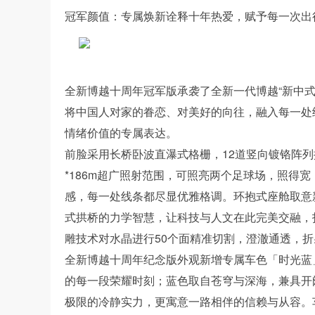
冠军颜值：专属焕新诠释十年热爱，赋予每一次出
全新博越十周年冠军版承袭了全新一代博越“新中
将中国人对家的眷恋、对美好的向往，融入每一处
情绪价值的专属表达。
前脸采用长桥卧波直瀑式格栅，12道竖向镀铬阵列搭
*186m超广照射范围，可照亮两个足球场，照得
感，每一处线条都尽显优雅格调。环抱式座舱取意
式拱桥的力学智慧，让科技与人文在此完美交融，
雕技术对水晶进行50个面精准切割，澄澈通透，
全新博越十周年纪念版外观新增专属车色「时光蓝
的每一段荣耀时刻；蓝色取自苍穹与深海，兼具开
极限的冷静实力，更寓意一路相伴的信赖与从容。