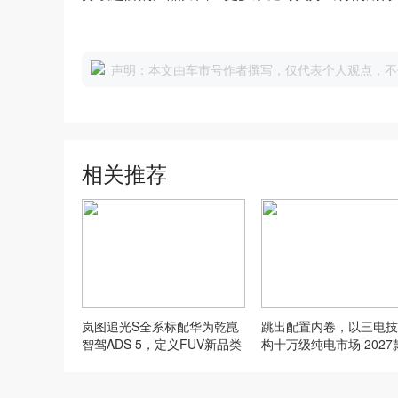
声明：本文由车市号作者撰写，仅代表个人观点，不
相关推荐
岚图追光S全系标配华为乾崑
跳出配置内卷，以三电技
智驾ADS 5，定义FUV新品类
构十万级纯电市场 2027
标准
安RT正式上市