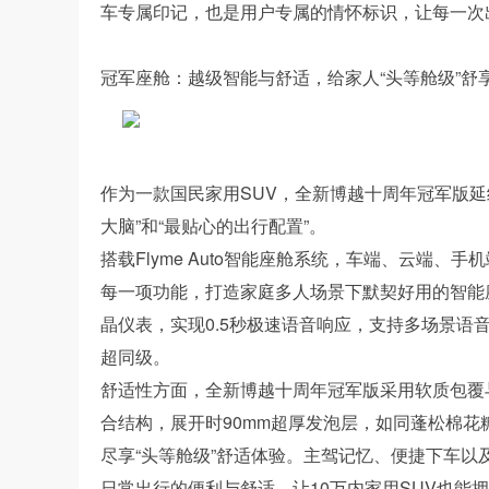
车专属印记，也是用户专属的情怀标识，让每一次
冠军座舱：越级智能与舒适，给家人“头等舱级”舒
作为一款国民家用SUV，全新博越十周年冠军版
大脑”和“最贴心的出行配置”。
搭载Flyme Auto智能座舱系统，车端、云端、
每一项功能，打造家庭多人场景下默契好用的智能座舱
晶仪表，实现0.5秒极速语音响应，支持多场景
超同级。
舒适性方面，全新博越十周年冠军版采用软质包覆
合结构，展开时90mm超厚发泡层，如同蓬松棉
尽享“头等舱级”舒适体验。主驾记忆、便捷下车
日常出行的便利与舒适，让10万内家用SUV也能