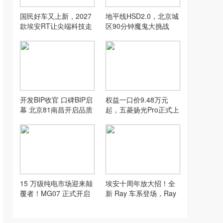
国民好车又上新，2027
地平线HSD2.0，北京城
款埃安RT让尖端科技走
区90分钟魔鬼大挑战
入寻常家庭
开发BIP收官 口碑BIP启
权益一口价9.48万元
幕 北京81南昌开启品质
起，五菱扬光Pro正式上
新征程
市！
15 万级纯电市场迎来颠
埃安十周年放大招！全
覆者！MG07 正式开启
新 Ray 车系登场，Ray
预售，技术全面下放，
7 年轻人专属超纯电轿
重塑价值标杆
车来了