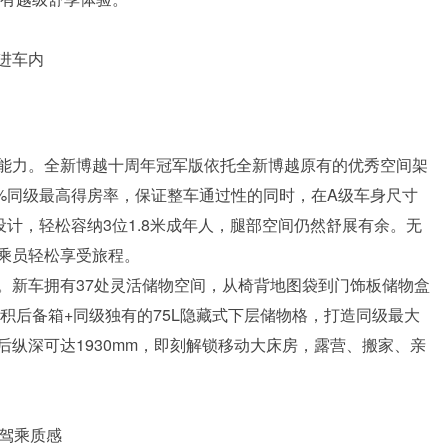
进车内
能力。全新博越十周年冠军版依托全新博越原有的优秀空间架
.4%同级最高得房率，保证整车通过性的同时，在A级车身尺寸
计，轻松容纳3位1.8米成年人，腿部空间仍然舒展有余。无
乘员轻松享受旅程。
。新车拥有37处灵活储物空间，从椅背地图袋到门饰板储物盒
容积后备箱+同级独有的75L隐藏式下层储物格，打造同级最大
纵深可达1930mm，即刻解锁移动大床房，露营、搬家、亲
级驾乘质感