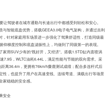
更要让驾驶者在城市通勤与长途出行中都感受到轻松和安心。
与智能底盘优势，搭载GEEA3.0电子电气架构，并通过吉利
同时，针对家庭用车场景进一步强化了驾乘舒适性，打造同级最
、俯仰梯度控制和底盘滤振性上，均做到了同级第一的表现。
用SUV少有的“既好开，又经济”。搭载1.5TD缸内直喷涡
7.9S，WLTC油耗6.44L，满足性能与节能的双向需求。采
离36.4m，更拥有76km/h麋鹿测试成绩；配合多连杆式后
定性，也提升了用户在高速变线、连续弯道、满载出行等场景
全家稳稳的安全感。
乘安全