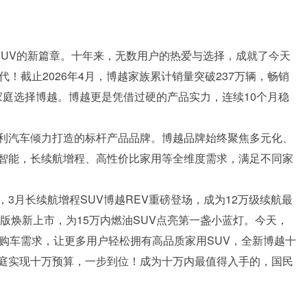
SUV的新篇章。十年来，无数用户的热爱与选择，成就了今天
！截止2026年4月，博越家族累计销量突破237万辆，畅销
个家庭选择博越。博越更是凭借过硬的产品实力，连续10个月稳
利汽车倾力打造的标杆产品品牌。博越品牌始终聚焦多元化、
智能，长续航增程、高性价比家用等全维度需求，满足不同家
3月长续航增程SUV博越REV重磅登场，成为12万级续航最
灯版焕新上市，为15万内燃油SUV点亮第一盏小蓝灯。今天，
购车需求，让更多用户轻松拥有高品质家用SUV，全新博越十
庭实现十万预算，一步到位！成为十万内最值得入手的，国民