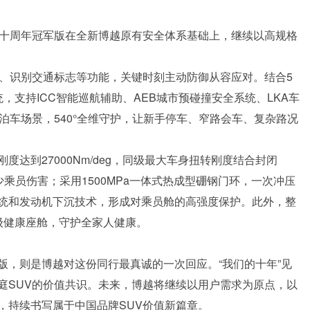
越十周年冠军版在全新博越原有安全体系基础上，继续以高规格
弯、识别交通标志等功能，关键时刻主动防御从容应对。结合5
，支持ICC智能巡航辅助、AEB城市预碰撞安全系统、LKA车
泊车场景，540°全维守护，让新手停车、窄路会车、复杂路况
达到27000Nm/deg，同级最大车身扭转刚度结合封闭
乘员伤害；采用1500MPa一体式热成型硼钢门环，一次冲压
统和发动机下沉技术，形成对乘员舱的高强度保护。此外，整
级健康座舱，守护全家人健康。
版，则是博越对这份同行最真诚的一次回应。“我们的十年”见
庭SUV的价值共识。未来，博越将继续以用户需求为原点，以
，持续书写属于中国品牌SUV价值新篇章。