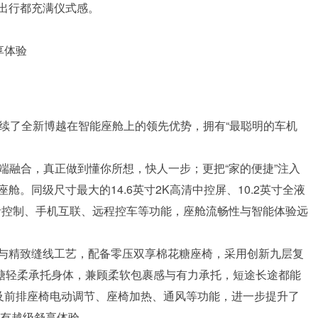
出行都充满仪式感。
享体验
延续了全新博越在智能座舱上的领先优势，拥有“最聪明的车机
手机端融合，真正做到懂你所想，快人一步；更把“家的便捷”注入
。同级尺寸最大的14.6英寸2K高清中控屏、10.2英寸全液
语音控制、手机互联、远程控车等功能，座舱流畅性与智能体验远
与精致缝线工艺，配备零压双享棉花糖座椅，采用创新九层复
花糖轻柔承托身体，兼顾柔软包裹感与有力承托，短途长途都能
以及前排座椅电动调节、座椅加热、通风等功能，进一步提升了
拥有越级舒享体验。