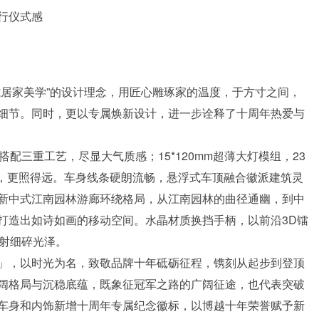
行仪式感
式居家美学”的设计理念，用匠心雕琢家的温度，于方寸之间，
细节。同时，更以专属焕新设计，进一步诠释了十周年热爱与
配三重工艺，尽显大气质感；15*120mm超薄大灯模组，23
宽，更照得远。车身线条硬朗流畅，悬浮式车顶融合徽派建筑灵
新中式江南园林游廊环绕格局，从江南园林的曲径通幽，到中
打造出如诗如画的移动空间。水晶材质换挡手柄，以前沿3D镭
折射细碎光泽。
」，以时光为名，致敬品牌十年砥砺征程，镌刻从起步到登顶
阔格局与沉稳底蕴，既象征冠军之路的广阔征途，也代表突破
车身和内饰新增十周年专属纪念徽标，以博越十年荣誉赋予新