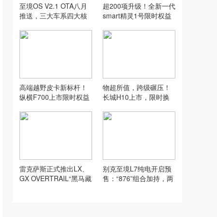
至境OS V2.1 OTA八月
超200项升级！全新一代
推送，三大车系四大核
smart精灵1号限时权益
心场景全覆盖
价14.99万元起上市
高端越野皮卡新标杆！
物超所值，跨级碾压！
纵横F700上市限时权益
长城H10上市，限时换
价29.99万元起
新价20.18万元起
雷克萨斯正式推出LX、
别克至境L7纯电开启预
GX OVERTRAIL“黑马藏
售：“876”组合加持，两
金版”车型
个人的满配座驾