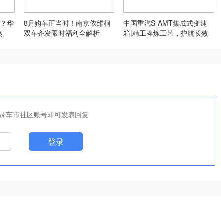
？华
8月购车正当时！南京依维柯
中国重汽S-AMT集成式变速
热
双车齐发限时福利全解析
箱|精工淬炼工艺，护航长效
运营
录车市社区账号即可发表回复
登录