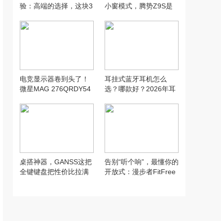
验：高端的选择，这块3
小窗模式，腾势Z9S是
2寸4K144Hz镜面屏，成
你的“第二台手机”
了我桌搭的视觉C位
电竞显示器卷到头了！
耳挂式蓝牙耳机怎么
微星MAG 276QRDY54
选？哪款好？2026年耳
星芒实测：最快的OLE
挂式耳机推荐榜前十名
D，果然没白等
桌搭神器，GANSS这把
告别“听个响”，最懂你的
全键键盘把性价比拉满
开放式：漫步者FitFree
了。
TurboAI声学引擎加持深
度体验