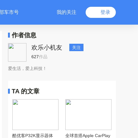
部车市号
我的关注
登录
作者信息
欢乐小机友
关注
627
作品
爱生活，爱上科技！
TA 的文章
酷优客P32K显示器体
全球首搭Apple CarPlay