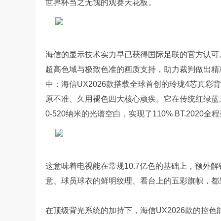
世界杯当之无愧的观赛天花板。
海信的显示技术实力早已获得国际足联的官方认可。本届
超高色域与极致色准的画质支持，助力裁判做出精
中：海信UX2026款搭载全球首创的玲珑4芯真
原不准、久用褪色四大核心顽疾。它在传统红绿蓝
0-520纳米的光谱空白，实现了110% BT.2020
这意味着电视能在常规10.7亿色的基础上，额外
意、球员球衣的鲜明纹理、看台上的五彩旗帜，都
在顶级背光系统的加持下，海信UX2026款的控