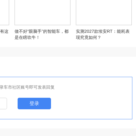
有这
做不好“眼脑手”的智能车，都
实测2027款埃安RT：能耗表
是在瞎吹牛！
现究竟如何？
录车市社区账号即可发表回复
登录