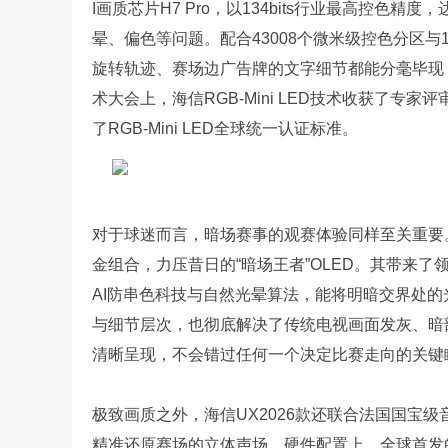
I画质芯片H7 Pro，以134bits行业最高控色
晕、偏色等问题。配合43008个微米级控色分区与1
旋转轨迹、赛场边广告牌的文字细节都能分毫毕现，
术大会上，海信RGB-Mini LED技术收获了
了RGB-Mini LED全球统一认证标准。
对于球迷而言，暗场赛事的观赛体验同样至关重要。海信UX
金组合，力压昔日的“暗场王者”OLED。其带来了
AI防串色科技与自然光晕算法，能将明暗交界处
与细节层次，也彻底解决了传统电视画面发灰、暗
清晰呈现，不会错过任何一个决定比赛走向的关键
极致画质之外，海信UX2026款还联合法国国宝级
精准还原赛场的立体声场。硬件配置上，全球首发的4K