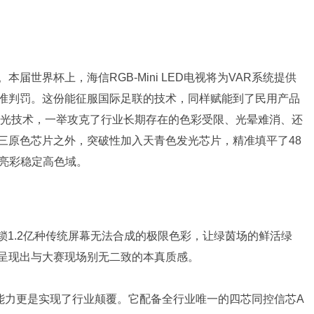
世界杯上，海信RGB-Mini LED电视将为VAR系统提供
准判罚。这份能征服国际足联的技术，同样赋能到了民用产品
彩背光技术，一举攻克了行业长期存在的色彩受限、光晕难消、还
三原色芯片之外，突破性加入天青色发光芯片，精准填平了48
全程亮彩稳定高色域。
解锁1.2亿种传统屏幕无法合成的极限色彩，让绿茵场的鲜活绿
呈现出与大赛现场别无二致的本真质感。
色能力更是实现了行业颠覆。它配备全行业唯一的四芯同控信芯A