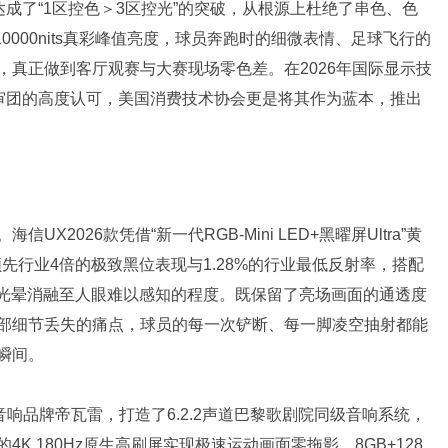
精度，达成了“1区控色＞3区控光”的突破，从根源上杜绝了串色、色
0000nits真彩峰值亮度，球员奔跑时的细微表情、足球飞行的
真正做到客厅观赛与大赛现场零色差。在2026年国际显示技
专家评审团的高度认可，美国消费技术协会更是将其作为蓝本，推出
2026款凭借“新一代RGB-Mini LED+黑曜屏Ultra”黄
领先行业4倍的极致黑位表现与1.28%的行业最低反射率，搭配
的光晕消融至人眼难以感知的程度。既保留了亮场画面的通透度
部细节丢失的痛点，球员的每一次铲断、每一脚凌空抽射都能
瞬间。
音响品牌帝瓦雷，打造了6.2.2声道巴黎歌剧院同级音响系统，
 180Hz原生高刷屏实现极速运动画面零拖影，8GB+128