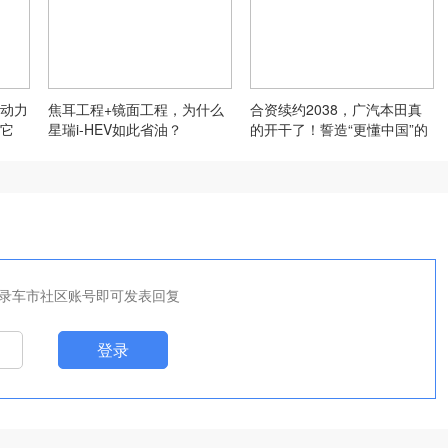
动力
焦耳工程+镜面工程，为什么
合资续约2038，广汽本田真
它
星瑞i-HEV如此省油？
的开干了！誓造“更懂中国”的
好车
录车市社区账号即可发表回复
登录