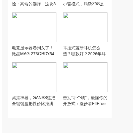
验：高端的选择，这块3
小窗模式，腾势Z9S是
2寸4K144Hz镜面屏，成
你的“第二台手机”
了我桌搭的视觉C位
电竞显示器卷到头了！
耳挂式蓝牙耳机怎么
微星MAG 276QRDY54
选？哪款好？2026年耳
星芒实测：最快的OLE
挂式耳机推荐榜前十名
D，果然没白等
桌搭神器，GANSS这把
告别“听个响”，最懂你的
全键键盘把性价比拉满
开放式：漫步者FitFree
了。
TurboAI声学引擎加持深
度体验