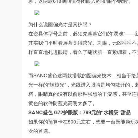
聊，这两款618期间值得闭眼入的“护眼小钢炮”。
为什么说圆偏光才是真护眼？
在说具体型号之前，必须先聊聊它们的“灵魂”——新
其实我们平时看屏幕觉得眩光、刺眼，元凶往往不
样直直地扎进眼睛，看久了睫状肌一直紧绷着，不
而SANC盛色这两款搭载的圆偏光技术，相当于给
光一样的“螺旋光”，光线进入眼睛是均匀散开的，
档，眼睛真的没有以前那种强烈的干涩感，甚至连
黄色的软件防蓝光高明太多了。
SANC盛色 G72护眼版：799元的“水桶级”甜品
如果你的预算卡在800元左右，想要一台既能爽玩
次的首选。