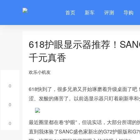
首页
新车
评测
导购
618护眼显示器推荐！SA
千元真香
欢乐小机友
0
618快到了，很多兄弟又开始琢磨着升级桌面了吧
涩、发酸的痛苦了。以前选显示器只盯着刷新率和
0
最近圈里都在卷“护眼”，但说实话，大部分所谓
0
直到我体验了SANC盛色家新出的G72护眼版和