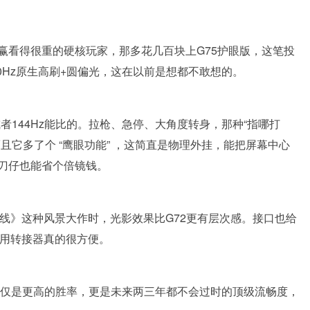
赢看得很重的硬核玩家，那多花几百块上G75护眼版，这笔投
20Hz原生高刷+圆偏光，这在以前是想都不敢想的。
或者144Hz能比的。拉枪、急停、大角度转身，那种“指哪打
且它多了个 “鹰眼功能” ，这简直是物理外挂，能把屏幕中心
刀仔也能省个倍镜钱。
《地平线》这种风景大作时，光影效果比G72更有层次感。接口也给
，不用转接器真的很方便。
不仅是更高的胜率，更是未来两三年都不会过时的顶级流畅度，