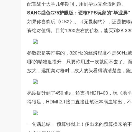
配置战个大学几年期间，用到毕业完全没问题。
SANC盛色G75护眼版：硬核FPS玩家的“毕业屏”
如果你喜欢玩《CS2》、《无畏契约》，还是把输
资绝对值得。目前1200左右的价格，能买到2K 3
参数都是实打实的，320Hz的丝滑程度不是60Hz
哪”的精准度提升，只要你用过一次就回不去了。而
放大，远距离对枪时，敌人的头看得清清楚楚，跑
亮度提升到了450nits，还支持HDR400，玩
得很足，HDMI 2.1接口直接让笔记本满血输出
一句话总结： 预算够就上！多出来的预算换来的