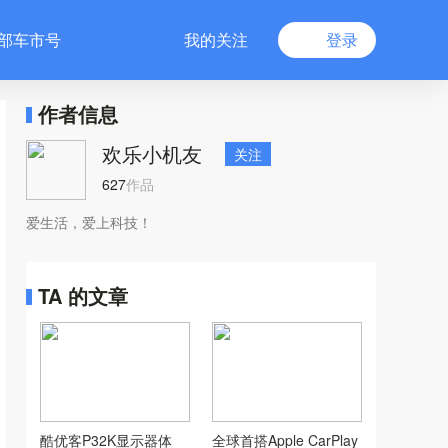
部车市号
我的关注
登录
作者信息
欢乐小机友
关注
627
作品
爱生活，爱上科技！
TA 的文章
酷优客P32K显示器体
全球首搭Apple CarPlay