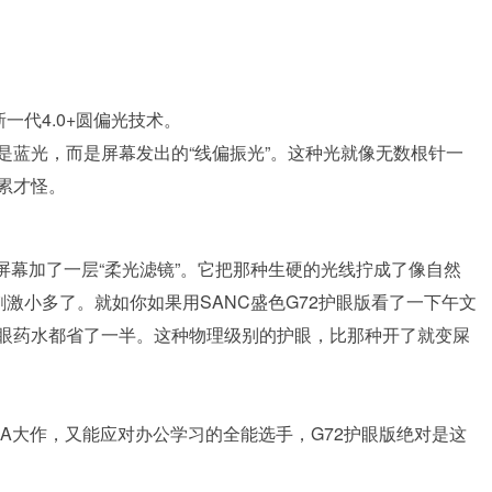
一代4.0+圆偏光技术。
是蓝光，而是屏幕发出的“线偏振光”。这种光就像无数根针一
累才怪。
屏幕加了一层“柔光滤镜”。它把那种生硬的光线拧成了像自然
刺激小多了。就如你如果用SANC盛色G72护眼版看了一下午文
眼药水都省了一半。这种物理级别的护眼，比那种开了就变屎
3A大作，又能应对办公学习的全能选手，G72护眼版绝对是这