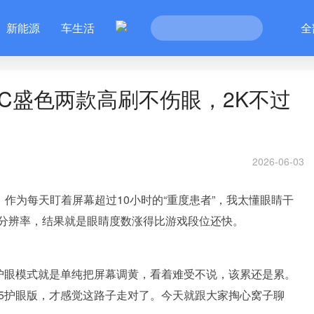
新能源
车生活
全
NC盛色两款高刷不伤眼，2K不过
2026-06-03
！作为每天盯着屏幕超过10小时的“重度患者”，我太懂眼睛干
分辨率，结果就是眼睛度数涨得比游戏段位还快。
的护眼模式就是单纯把屏幕调黄，看着难受不说，该累还是累。
G75护眼版，才感觉这路子走对了。今天就跟大家掏心窝子聊