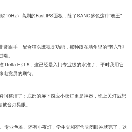
10Hz）高刷的Fast IPS面板，除了SANC盛色这种“卷王”，
非常跟手，配合猫头鹰视觉功能，那种蹲在墙角里的“老六”也
过曝。
elta E≤1.5，这已经是入门专业级的水准了。平时我用它
张电竞屏的期待。
瞬间整洁了；底部的屏下感应小夜灯更是神器，晚上关灯后想
者被台灯晃眼。
护眼、专业色准、还有小夜灯，学生党和宿舍党闭眼冲就完了，这