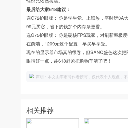
性价比依然拉满。
最后给大家618建议：
选G72护眼版： 你是学生党、上班族，平时玩3A
99元买它，省下的钱加个内存条更香。
选G75护眼版： 你是硬核FPS玩家，对刷新率
在前端，1209元这个配置，早买早享受。
现在的显示器市场真的很卷，但SANC盛色这次
眼睛好一点，趁618赶紧把购物车清了吧！
声明：本文由车市号作者撰写，仅代表个人观点，不
相关推荐