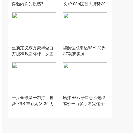
奔驰内饰的质感?
长+2.68s破百！腾势Z9
S亮点不少、
重新定义东方豪华做百
续航达成率达95% 尚界
万级SUV新标杆，探店
Z7动态实测!
仰望U8L鼎藏版
十大全球第一加持，腾
哈弗H6双子星怎么选？
势 Z9S 重新定义 30 万
差价一万多，看完这个
级科技豪华纯电轿车
不纠结#哈弗H6L #哈弗
H6经典版2026款