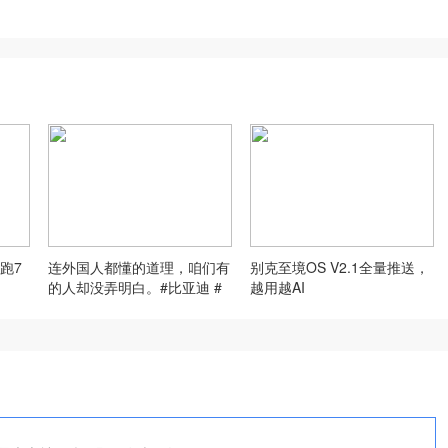
跑7
连外国人都懂的道理，咱们有
别克至境OS V2.1全量推送，
的人却没弄明白。#比亚迪 #
越用越AI
国产车 #说真话的博主 #包容
开放技术自信