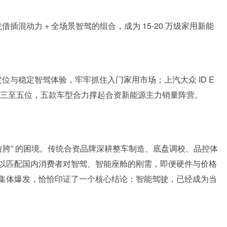
凭借插混动力 + 全场景智驾的组合，成为 15-20 万级家用新能
民定位与稳定智驾体验，牢牢抓住入门家用市场；上汽大众 ID E
依次位列三至五位，五款车型合力撑起合资新能源主力销量阵营。
拉胯” 的困境。传统合资品牌深耕整车制造、底盘调校、品控体
以匹配国内消费者对智驾、智能座舱的刚需，即便硬件与价格
集体爆发，恰恰印证了一个核心结论：智能驾驶，已经成为当