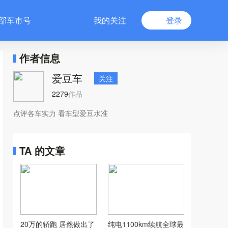
部车市号
我的关注
登录
作者信息
爱豆车
关注
2279
作品
点评各车实力 看车型爱豆水准
TA 的文章
20万的轿跑 居然做出了
纯电1100km续航全球最