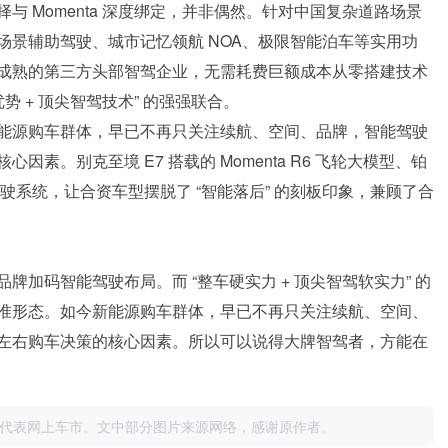
 Momenta 深度绑定，并非偶然。针对中国复杂道路场景
场景辅助驾驶、城市记忆领航 NOA、极限智能泊车等实用功
成熟的第三方头部智驾企业，无需耗费巨额成本从零搭建技术
 + 顶尖智驾技术” 的强强联合。
能源购车群体，早已不再只关注续航、空间、品牌，智能驾驶
素。别克至境 E7 搭载的 Momenta R6 飞轮大模型、铂
助驾驶系统，让合资车型摆脱了 “智能落后” 的刻板印象，兼顾了合
加码智能驾驶布局。而 “整车硬实力 + 顶尖智驾软实力” 的
准形态。如今新能源购车群体，早已不再只关注续航、空间、
左右购车决策的核心因素。所以可以说得大牌智驾者，方能在
代表网上车市。文中部分图片来源网络，感谢原作者。