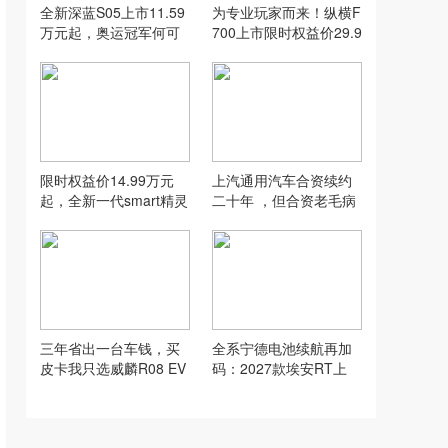
全新深蓝S05上市11.59
为专业玩家而来！纵横F
万元起，奥运冠军何可
700上市限时权益价29.9
欣同款！
9万元起
限时权益价14.99万元
上汽通用汽车合资续约
起，全新一代smart精灵
二十年 ，但合资老毛病
1号上市
不改依旧难翻盘
三年省出一台车钱，买
全系宁德电池续航再加
皮卡我只选威麟R08 EV
码：2027款埃安RT上
市，9.98万元起