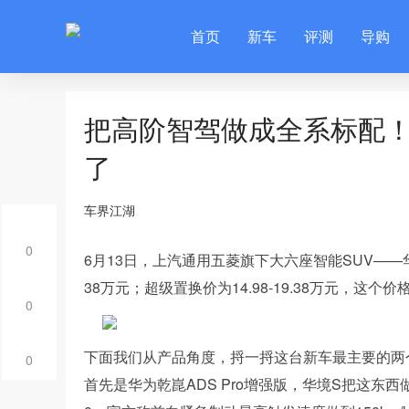
首页
新车
评测
导购
把高阶智驾做成全系标配！
了
车界江湖
0
6月13日，上汽通用五菱旗下大六座智能SUV——华
38万元；超级置换价为14.98-19.38万元，这
0
下面我们从产品角度，捋一捋这台新车最主要的两
0
首先是华为乾崑ADS Pro增强版，华境S把这东西