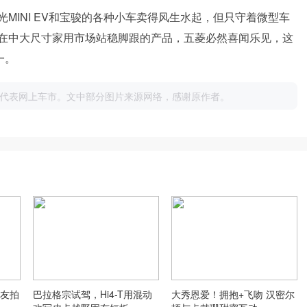
MINI EV和宝骏的各种小车卖得风生水起，但只守着微型车
在中大尺寸家用市场站稳脚跟的产品，五菱必然喜闻乐见，这
一。
代表网上车市。文中部分图片来源网络，感谢原作者。
友拍
巴拉格宗试驾，Hi4-T用混动
大秀恩爱！拥抱+飞吻 汉密尔