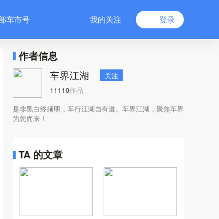
部车市号
我的关注
登录
作者信息
车界江湖
关注
11110
作品
是非黑白终须明，车行江湖自有道。车界江湖，聚焦车界
为您而来！
TA 的文章