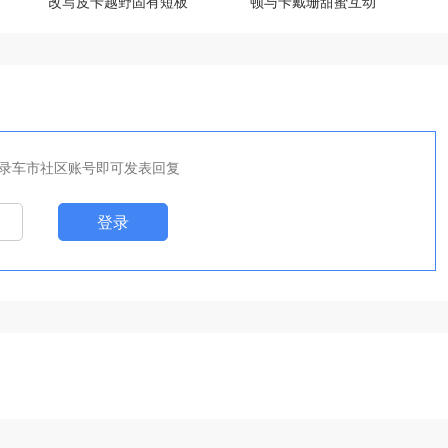
改写皮卡越野固有短板
顿与卡戴珊甜蜜互动
录车市社区账号即可发表回复
登录