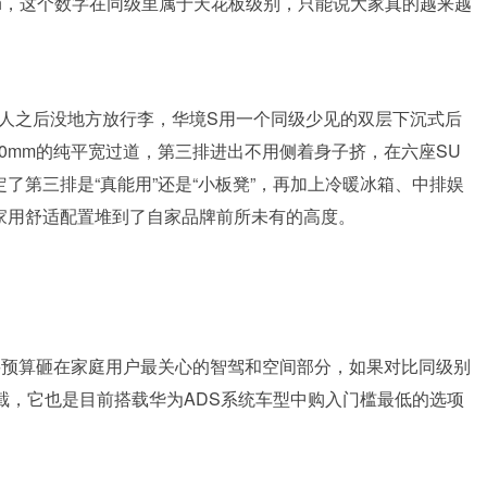
m/h，这个数字在同级里属于天花板级别，只能说大家真的越来越
个人之后没地方放行李，华境S用一个同级少见的双层下沉式后
0mm的纯平宽过道，第三排进出不用侧着身子挤，在六座SU
了第三排是“真能用”还是“小板凳”，再加上冷暖冰箱、中排娱
家用舒适配置堆到了自家品牌前所未有的高度。
要预算砸在家庭用户最关心的智驾和空间部分，如果对比同级别
截，它也是目前搭载华为ADS系统车型中购入门槛最低的选项