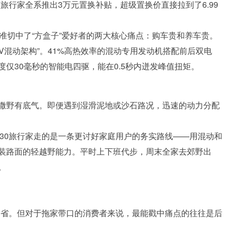
旅行家全系推出3万元置换补贴，超级置换价直接拉到了6.99
准切中了“方盒子”爱好者的两大核心痛点：购车贵和养车贵。
EV混动架构”。41%高热效率的混动专用发动机搭配前后双电
仅30毫秒的智能电四驱，能在0.5秒内迸发峰值扭矩。
撒野有底气。即便遇到湿滑泥地或沙石路况，迅速的动力分配
30旅行家走的是一条更讨好家庭用户的务实路线——用混动和
装路面的轻越野能力。平时上下班代步，周末全家去郊野出
。
超省。但对于拖家带口的消费者来说，最能戳中痛点的往往是后