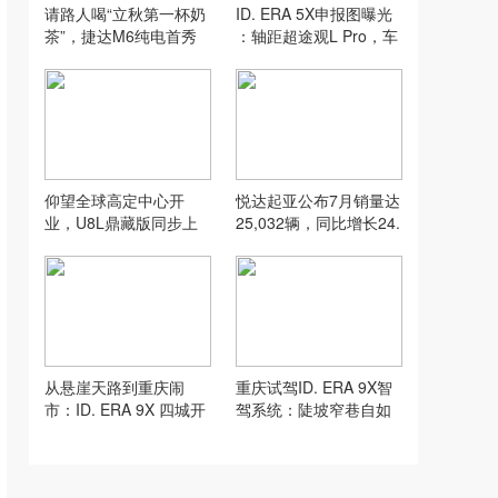
请路人喝“立秋第一杯奶
ID. ERA 5X申报图曝光
茶”，捷达M6纯电首秀
：轴距超途观L Pro，车
亮相春熙路
顶配备激光雷达
仰望全球高定中心开
悦达起亚公布7月销量达
业，U8L鼎藏版同步上
25,032辆，同比增长24.
市
9%，全新赛图斯将于8
月13日开启预售
从悬崖天路到重庆闹
重庆试驾ID. ERA 9X智
市：ID. ERA 9X 四城开
驾系统：陡坡窄巷自如
练，R7世界模型诠释“物
通行，完美适配山城复
理AI”硬实力
杂路况