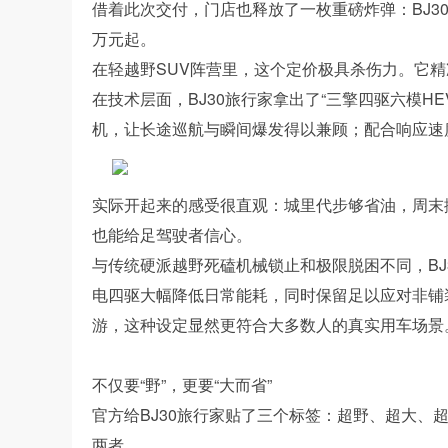
借着此次交付，门店也释放了一枚重磅炸弹：BJ30
万元起。
在轻越野SUV阵营里，这个定价极具杀伤力。它精
在技术层面，BJ30旅行家拿出了“三擎四驱六模H
机，让长途巡航与瞬间爆发得以兼顾；配合响应速度
实际开起来的感受很直观：城里代步够省油，周末
也能给足驾驶者信心。
与传统硬派越野死磕机械锁止和极限脱困不同，BJ
电四驱大幅降低日常能耗，同时保留足以应对非铺
游，这种设定显然更符合大多数人的真实用车场景
不仅要“野”，更要“大而省”
官方给BJ30旅行家贴了三个标签：超野、超大、
两者。