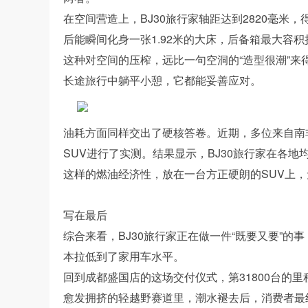
在空间营造上，BJ30旅行家轴距达到2820毫米
后能瞬间化身一张1.92米的大床，后备箱最大容积扩
这种对空间的压榨，远比一句空洞的“造型很潮”
长途旅行中躺平小憩，它都能妥善应对。
油耗方面同样交出了硬核答卷。近期，多位来自南
SUV进行了实测。结果显示，BJ30旅行家在各地
这样的燃油经济性，放在一台方正硬朗的SUV上，
写在最后
综合来看，BJ30旅行家正在做一件“既要又要”
本拉低到了家用车水平。
回到成都盛国店的这场交付仪式，第31800台的
愈发拥挤的轻越野赛道里，潮水褪去后，消费者最