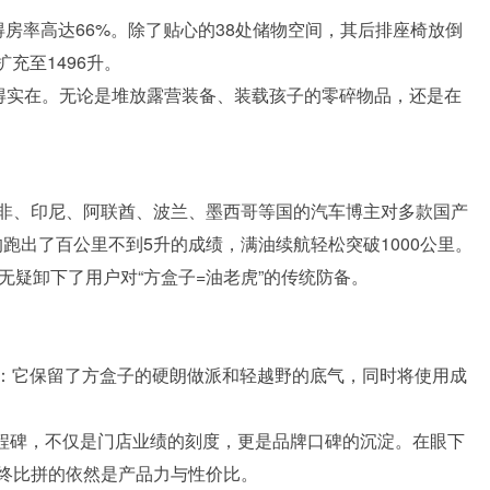
，得房率高达66%。除了贴心的38处储物空间，其后排座椅放倒
充至1496升。
来得实在。无论是堆放露营装备、装载孩子的零碎物品，还是在
非、印尼、阿联酋、波兰、墨西哥等国的汽车博主对多款国产
均跑出了百公里不到5升的成绩，满油续航轻松突破1000公里。
无疑卸下了用户对“方盒子=油老虎”的传统防备。
的事：它保留了方盒子的硬朗做派和轻越野的底气，同时将使用成
里程碑，不仅是门店业绩的刻度，更是品牌口碑的沉淀。在眼下
终比拼的依然是产品力与性价比。