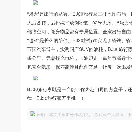
“超大”是出行的从容。BJ30旅行家三排七座布局，
大后备箱，后排纯平放倒秒变1.92米大床。B级方
储物空间，随身物品都有专属位置。全家出行自由
“超省”是长久的陪伴。BJ30旅行家实现了省钱
五国汽车博主，实测国产SUV的油耗，BJ30旅行
多公里。无需找充电桩，加油即走，每年节省数十
包安全隐患，保养简便且配件充足，让每一次出发
BJ30旅行家既是一台能带你奔赴山野的方盒子，
律，BJ30旅行家万里挑一！
声明：本文由车市号作者撰写，仅代表个人观点，不