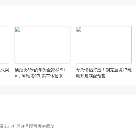
正式揭
轴距快3米的华为全家桶SU
专为情侣打造！别克至境L7纯
V，阿维塔07L实车体验来
电开启满配预售
了！
录车市社区账号即可发表回复