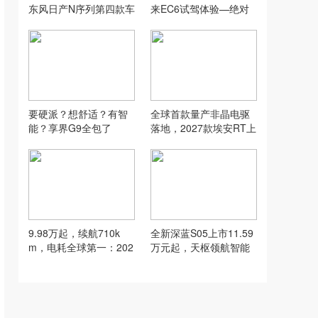
东风日产N序列第四款车
来EC6试驾体验—绝对
型NX7亮相
能满足驾驶“爽”的一台车
要硬派？想舒适？有智
全球首款量产非晶电驱
能？享界G9全包了
落地，2027款埃安RT上
市9.98万元起
9.98万起，续航710k
全新深蓝S05上市11.59
m，电耗全球第一：202
万元起，天枢领航智能
7款埃安RT让对手怎么
驾驶辅助系统重磅加持
跟？