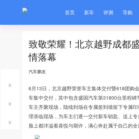
首页
新车
评测
导购
致敬荣耀！北京越野成都盛
情落幕
汽车鹏友
0
6月13日，北京越野荣誉车主集体交付暨618团
车集中交付，其中包含盛国汽车第31800台里程
0
车主齐聚现场，陆续到场在专属签到墙留下专属印
理亲临现场，为车主们逐一交付新车钥匙、送上专
0
脸上都洋溢着喜悦与期许，满心奔赴属于自己的全