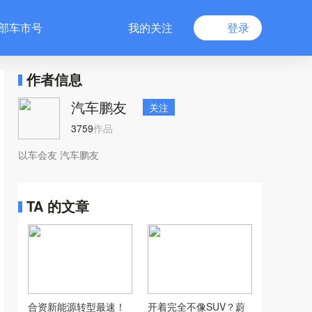
部车市号
我的关注
登录
作者信息
汽车鹏友
关注
3759
作品
以车会友 汽车鹏友
TA 的文章
合资新能源转型最速！
开着完全不像SUV？蔚