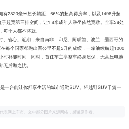
拥有2820毫米超长轴距、66%的超高得房率，以及1496升超
盒子超宽第三排空间，让1.8米成年人乘坐依然宽敞。全车38处
，每个人都不将就。
、省时、省心。近期，来自南非、印尼、阿联酋、波兰、墨西哥的
家在每个国家都跑出百公里不超5升的成绩，一箱油续航超1000
小时补能时间。同时，首任车主享整车终身质保，无高压电池
都无后顾之忧。
还是一台能让你舒享生活的城市通勤SUV。轻越野SUV千篇一
代表网上车市。文中部分图片来源网络，感谢原作者。