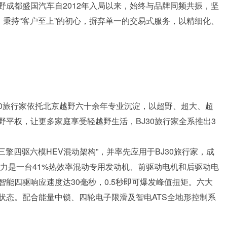
成都盛国汽车自2012年入局以来，始终与品牌同频共振，坚
，秉持“客户至上”的初心，摒弃单一的交易式服务，以精细化、
J30旅行家依托北京越野六十余年专业沉淀，以超野、超大、超
平权，让更多家庭享受轻越野生活，BJ30旅行家全系推出3
三擎四驱六模HEV混动架构”，并率先应用于BJ30旅行家，成
动力是一台41%热效率混动专用发动机、前驱动电机和后驱动电
能四驱响应速度达30毫秒，0.5秒即可爆发峰值扭矩。六大
状态。配合能量中锁、四轮电子限滑及智电ATS全地形控制系