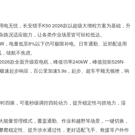
电无忧，长安猎手K50 2026款以超级大增程方案为基础，升
杂路况适应能力，让各类作业场景皆可轻松抵达。
0kW，电量低至8%以下仍可极限补电。日常通勤、近郊配送用
线，续航不焦虑。
026款全面升级双电机，峰值功率240kW，峰值扭矩529N·
4s极速起步响应，百公里加速5.9s，起步、超车平顺无顿挫，响
智能全时四驱，可毫秒级调控四轮动力，提升稳定性与抓地力，湿
大能量管理模式，覆盖通勤、作业和越野等场景，一键切换，
攀爬稳定性、提升涉水通过性，更好适配飞手、救援等户外作