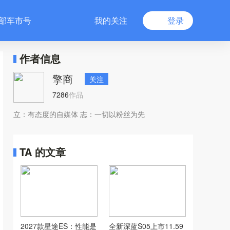
部车市号
我的关注
登录
作者信息
擎商
关注
7286
作品
立：有态度的自媒体 志：一切以粉丝为先
TA 的文章
2027款星途ES：性能是
全新深蓝S05上市11.59