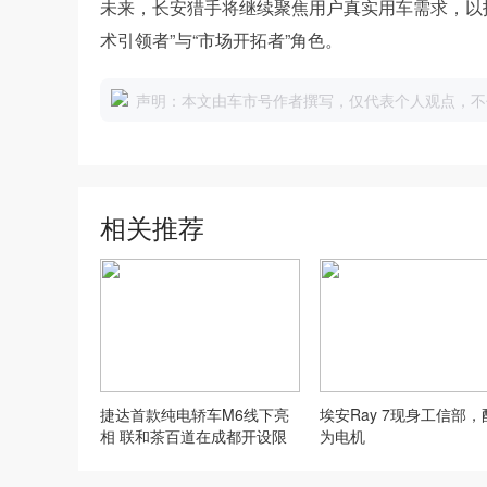
未来，长安猎手将继续聚焦用户真实用车需求，以
术引领者”与“市场开拓者”角色。
声明：本文由车市号作者撰写，仅代表个人观点，不
相关推荐
捷达首款纯电轿车M6线下亮
埃安Ray 7现身工信部，
相 联和茶百道在成都开设限
为电机
时快闪店