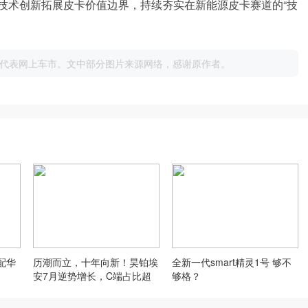
技术创新拓展皮卡价值边界，持续夯实在新能源皮卡赛道的“技
代表网上车市。文中部分图片来源网络，感谢原作者。
配华
历潮而立，十年向新！昊铂埃
全新一代smart精灵1号 够不
安7月逆势增长，C端占比超
够格？
八成