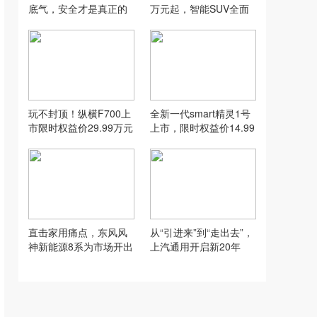
底气，安全才是真正的
万元起，智能SUV全面
加分项
进阶
玩不封顶！纵横F700上
全新一代smart精灵1号
市限时权益价29.99万元
上市，限时权益价14.99
起
万元起
直击家用痛点，东风风
从“引进来”到“走出去”，
神新能源8系为市场开出
上汽通用开启新20年
两剂“猛药”