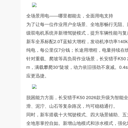
全场景用电——哪里都能去，全面用电支持
为了让每一位作业用户全场景、全地形畅行无阻、用
级双电机系统并新增驾驶模式，提升车辆性能与复
新车全系标配2.0T蓝鲸大增程，发动机净功率14
纯电，每公里仅7分钱；长途用增程，电量持续在
针对重载、爬坡等高负荷作业场景，长安猎手K50 2
m，满载攀爬30°陡坡，动力依旧强劲不衰减。0.
应更迅捷。
脱困能力方面，长安猎手K50 2026款升级为
滑、泥泞、山石等复杂路况，均可稳稳通行。
同时，新车搭载十大驾驶模式、四大场景辅助、五
全地形掌控自如。新增山地模式和涉水模式，强化