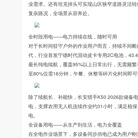
业需求。还有坦克掉头可实现山区狭窄道路灵活转
复杂路况，全场景从容奔赴。
全时段用电——电力持续在线，随时可用
对于长时间驻守户外的作业用户而言，持续不间断的
代，行业首发宁德时代混动皮卡专用2C电池，43.4
最长纯电续航，覆盖95%以上日常出行，无需频繁
至80%仅需16分钟，午餐、休整等碎片化时间即
除了续航长、补能快，长安猎手K50 2026款储备
电，支撑农用无人机连续作业约31小时，满足植
电。
全设备用电——从生产到生活，电力全覆盖
在全电作业场景下，多设备同步供电已成为用户刚需。