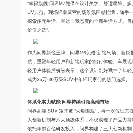
“幸福旗舰”问界M7凭借在设计美学、舒适座舱、
UV典范。现场轻奢露营的场景氛围感拉满，随手
探索多元生活、表达自我态度的全新生活方式。目前问
价值之选”。
作为问界新锐王牌，问界M6凭借“新锐气场、新锐
质，重塑年轻用户和新锐玩家的出行体验。车展现
轻用户体验后纷纷表示，这个设计刚好戳中了年轻
成为25万-30万级SUV中年轻玩家们的热门选择。
体系化实力赋能 问界持续引领高端市场
问界高端 SUV 矩阵被 “火爆围观”，再一次佐
大创新机制与六大顶级体系，不仅实现了产品力持
依托年超百亿研发投入，问界构建了三大创新机制