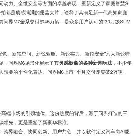
多元动力、全维安全等方面的卓越表现，重新定义了家庭智慧S
一拍都是质感满满的露营大片，诠释了其满足新一代高知家庭
界M7全系交付超45万辆，是众多用户认可的“30万级SUV
配色、新锐空间、新锐驾舱、新锐实力、新锐安全”六大新锐特
场，问界M6场景化展示了其
灵感橱窗的各种新潮玩法
，不少年
人想要的个性化表达。问界M6上市1个月交付即突破2万辆，
证其在高端市场的引领地位。这份热度的背后，源于问界打造的三
续领先，更是重塑了新豪华标准。
：跨界融合、协同创新、用户共创，并以软件定义汽车向AI驱