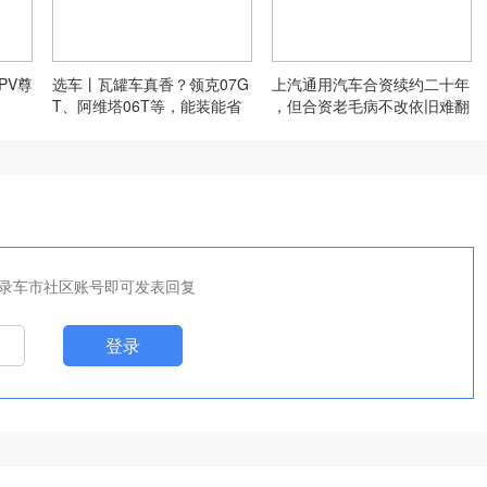
PV尊
选车丨瓦罐车真香？领克07G
上汽通用汽车合资续约二十年
T、阿维塔06T等，能装能省
，但合资老毛病不改依旧难翻
有性能
盘
录车市社区账号即可发表回复
登录