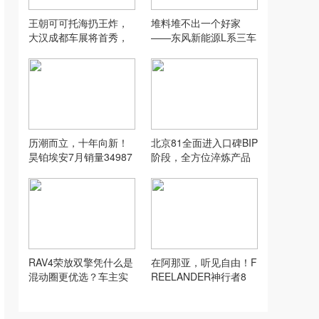
王朝可可托海扔王炸，
堆料堆不出一个好家
大汉成都车展将首秀，
——东风新能源L系三车
续航1008公里！
齐发，给家用SUV“反内
卷”打了个样
历潮而立，十年向新！
北京81全面进入口碑BIP
昊铂埃安7月销量34987
阶段，全方位淬炼产品
辆，同比增长31.74%
可靠
RAV4荣放双擎凭什么是
在阿那亚，听见自由！F
混动圈更优选？车主实
REELANDER神行者8
测油耗揭示答案！
首发限定版首次亮相