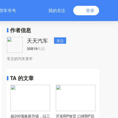
部车市号
我的关注
登录
作者信息
天天汽车
关注
30819
作品
车主的汽车美学
TA 的文章
超200项焕新升级，以三
开发BIP收官 口碑BIP启