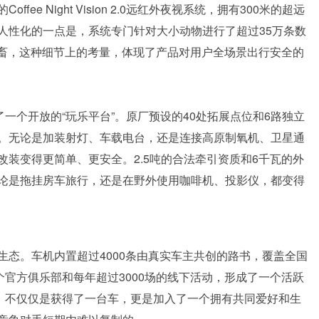
e Night Vision 2.0远红外夜视系统，拥有300米的超远
人性化的一点是，系统专门针对大小动物进行了超过35万条数
牲畜，这种细节上的考量，体现了产品对用户全场景出行安全的
一个开放的“玩乐平台”。原厂预设的40处拓展点位和6路独立
。无论是加装射灯、车载电台，还是连接高原制氧机、卫星通
装变得更简单、更安全。2.5吨的合法牵引资质和6千瓦的外
论是拖挂房车旅行，还是在野外使用咖啡机、投影仪，都变得
态。车机内置超过4000条由真实车主共创的路书，覆盖全国
个官方俱乐部和每年超过3000场的线下活动，形成了一个活跃
0，不仅仅是获得了一台车，更是加入了一个拥有共同爱好和生