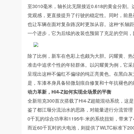
至3010毫米，轴长比无限接近0.618的黄金分
觉观感，更直接提升了行驶的稳定性。同时，前悬被
也让车辆在面对复杂路况时更加从容。这种“长轴
一个进步，它为后续的改装也预留了充足的空间，
除了比例，新车在色彩上也颇为大胆。闪耀黄、热
准击中追求个性的年轻群体。以闪耀黄为例，它采
呈现出这种不偏红不偏绿的纯正亮黄色。在黑白灰
是，车漆本身具备轻微划痕自修复和十年抗褪色的
动力革新，Hi4-Z如何实现全场景的平衡
全新坦克300首次搭载了Hi4-Z超能混动系统，
鉴了都江堰分流治水的思路，对能量进行分流管理
0千瓦的综合功率和1195牛·米的系统扭矩，带来
而近60千瓦时的大电池，则提供了WLTC标准下