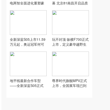
电两智全面进化重塑豪
幕 北京81南昌开启品质
华智能小车标杆
新征程
全新深蓝S05上市11.59
玩不封顶 纵横F700正式
万元起，奥运冠军何可
上市，定义豪华越野生
欣同款！
活新范式
地平线最新合作车型
尊界时代旗舰MPV正式
——全新深蓝S05正式
上市，全国展车现已到
上市！
店，售价64.8万元