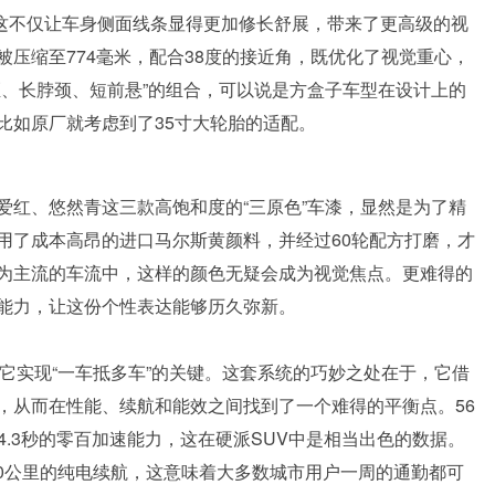
割。这不仅让车身侧面线条显得更加修长舒展，带来了更高级的视
压缩至774毫米，配合38度的接近角，既优化了视觉重心，
距、长脖颈、短前悬”的组合，可以说是方盒子车型在设计上的
比如原厂就考虑到了35寸大轮胎的适配。
爱红、悠然青这三款高饱和度的“三原色”车漆，显然是为了精
用了成本高昂的进口马尔斯黄颜料，并经过60轮配方打磨，才
为主流的车流中，这样的颜色无疑会成为视觉焦点。更难得的
能力，让这份个性表达能够历久弥新。
这是它实现“一车抵多车”的关键。这套系统的巧妙之处在于，它借
，从而在性能、续航和能效之间找到了一个难得的平衡点。56
了4.3秒的零百加速能力，这在硬派SUV中是相当出色的数据。
200公里的纯电续航，这意味着大多数城市用户一周的通勤都可