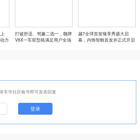
式上
打破舒适、驾趣二选一，魏牌
越7全球首发臻享秀盛大启
动力
V8X一车双型格满足用户全场
幕，内饰智舱首发并正式开启
景需求
先享计划
录车市社区账号即可发表回复
登录