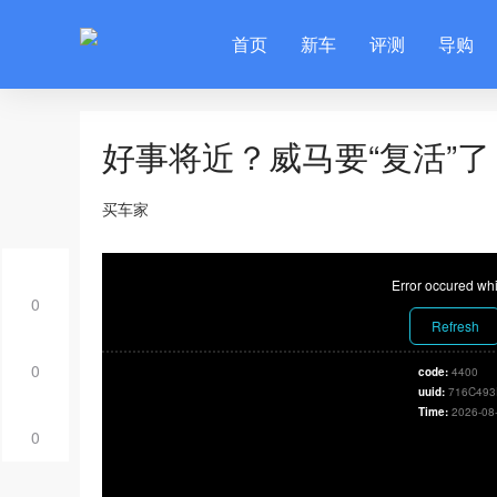
首页
新车
评测
导购
好事将近？威马要“复活”了
买车家
Error occured whi
0
Refresh
0
code:
4400
uuid:
716C493
Time:
2026-08
0