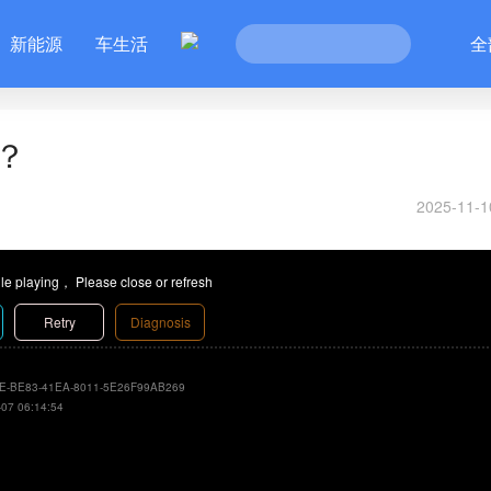
新能源
车生活
全
？
2025-11-1
le playing， Please close or refresh
Retry
Diagnosis
E-BE83-41EA-8011-5E26F99AB269
-07 06:14:54