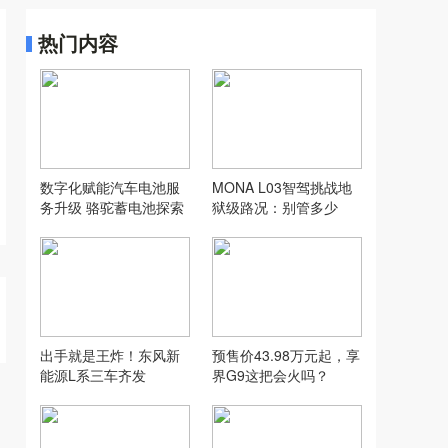
热门内容
数字化赋能汽车电池服
MONA L03智驾挑战地
务升级 骆驼蓄电池探索
狱级路况：别管多少
汽配行业新模式
万，让人想用才是好智
驾
出手就是王炸！东风新
预售价43.98万元起，享
能源L系三车齐发
界G9这把会火吗？