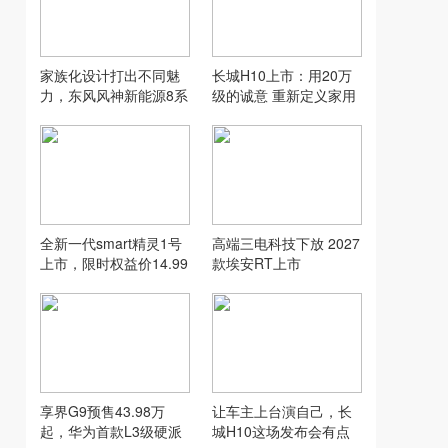
家族化设计打出不同魅
长城H10上市：用20万
力，东风风神新能源8系
级的诚意 重新定义家用
双车齐发
SUV的“物超所值”
全新一代smart精灵1号
高端三电科技下放 2027
上市，限时权益价14.99
款埃安RT上市
万元起
享界G9预售43.98万
让车主上台演自己，长
起，华为首款L3级硬派
城H10这场发布会有点