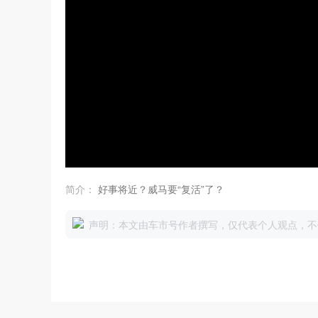
简介：
好事将近？威马要“复活”了？
声明：本文由车市号作者撰写，仅代表个人观点，不