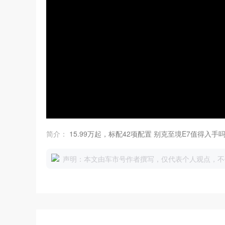
简介：
15.99万起，标配42项配置 别克至境E7值得入手
声明：本文由车市号作者撰写，仅代表个人观点，不