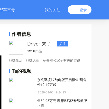
部车市号
我的关注
登录
作者信息
Driver 来了
关注
6
1316
作品
品味生活，品味人生，多关注私家车有关的咨讯！
Ta的视频
别克至境L7纯电版开启预售 预售
价19.49万起
2026-08-06 19:24:23
售30.98万元 理想i8后驱长续航版
上市