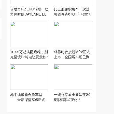
倍耐力P ZERO轮胎：助
比三厢更实用？一次过
力保时捷CAYENNE EL
聊透领克07GT车厢空间
ECTRIC创纪录加速表现
16.99万起满配启程，别
尊界时代旗舰MPV正式
克至境L7纯电让爱意如7
上市，全国展车现已到
而至
店，售价64.8万元起
地平线最新合作车型
一镜到底看全新深蓝S0
——全新深蓝S05正式
5都有哪些变化？
上市！