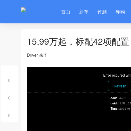
首页
新车
评测
导购
15.99万起，标配42项配
Driver 来了
Error occured whi
0
Refresh
0
code:
4400
uuid:
FE5FE62
Time:
2026-08
0