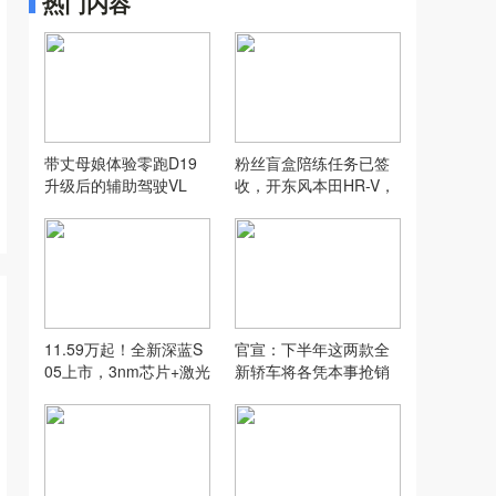
热门内容
带丈母娘体验零跑D19
粉丝盲盒陪练任务已签
升级后的辅助驾驶VL
收，开东风本田HR-V，
A，没想到...
打卡“长沙小洱海”
11.59万起！全新深蓝S
官宣：下半年这两款全
05上市，3nm芯片+激光
新轿车将各凭本事抢销
雷达+620km续航全给
量！