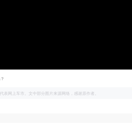
吗？
展
代表网上车市。文中部分图片来源网络，感谢原作者。