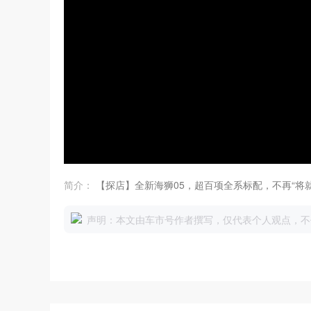
简介：
【探店】全新海狮05，超百项全系标配，不再“将就
声明：本文由车市号作者撰写，仅代表个人观点，不