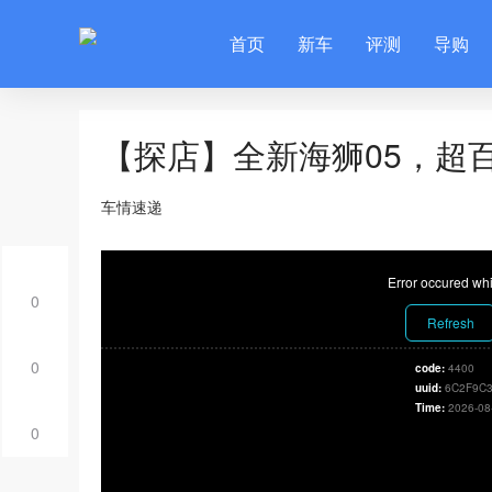
首页
新车
评测
导购
【探店】全新海狮05，超百
车情速递
Error occured whi
0
Refresh
0
code:
4400
uuid:
6C2F9C3
Time:
2026-08
0