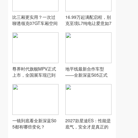
比三厢更实用？一次过
16.99万起满配启程，别
聊透领克07GT车厢空间
克至境L7纯电让爱意如7
而至
尊界时代旗舰MPV正式
地平线最新合作车型
上市，全国展车现已到
——全新深蓝S05正式
店，售价64.8万元起
上市！
一镜到底看全新深蓝S0
2027款星途ES：性能是
5都有哪些变化？
底气，安全才是真正的
加分项