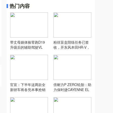
热门内容
带丈母娘体验零跑D19
粉丝盲盒陪练任务已签
升级后的辅助驾驶VL
收，开东风本田HR-V，
A，没想到...
打卡“长沙小洱海”
官宣：下半年这两款全
倍耐力P ZERO轮胎：助
新轿车将各凭本事抢销
力保时捷CAYENNE EL
量！
ECTRIC创纪录加速表现