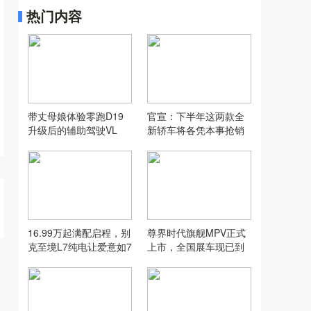
热门内容
带丈母娘体验零跑D19
官宣：下半年这两款全
升级后的辅助驾驶VL
新轿车将各凭本事抢销
A，没想到...
量！
16.99万起满配启程，别
尊界时代旗舰MPV正式
克至境L7纯电让爱意如7
上市，全国展车现已到
而至
店，售价64.8万元起