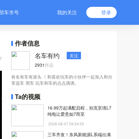
部车市号
我的关注
登录
作者信息
名车有约
关注
7
2931
作品
有名有车有派头 ！和喜欢玩车的小伙伴一起加入和分
享选车 用车 玩车和车的点点滴滴。
Ta的视频
16.99万起满配启程，别克至境L7
纯电让爱意如7而至
2026-08-07 09:24:55
三车齐发！东风新能源L系端出满