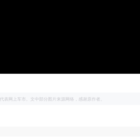
。
展
代表网上车市。文中部分图片来源网络，感谢原作者。