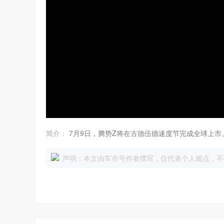
简介：
7月9日，腾势Z将在古德伍德速度节完成全球上市
声明：本文由车市号作者撰写，仅代表个人观点，不