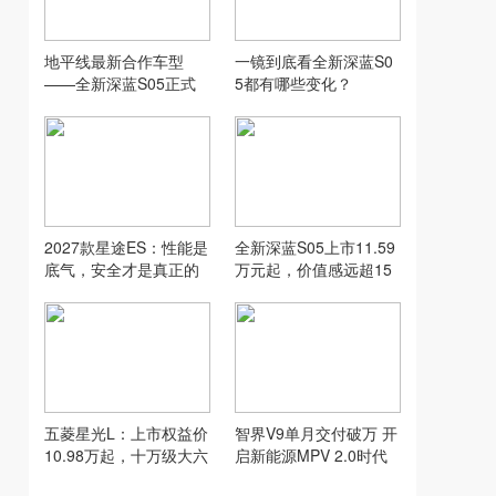
地平线最新合作车型
一镜到底看全新深蓝S0
——全新深蓝S05正式
5都有哪些变化？
上市！
2027款星途ES：性能是
全新深蓝S05上市11.59
底气，安全才是真正的
万元起，价值感远超15
加分项
万级SUV
五菱星光L：上市权益价
智界V9单月交付破万 开
10.98万起，十万级大六
启新能源MPV 2.0时代
座新选择
郭锐功不可没！