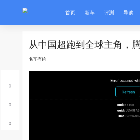
首页
新车
评测
导购
从中国超跑到全球主角，腾
名车有约
Error occured whi
0
Refresh
0
code:
4400
uuid:
BDA5FA6
Time:
2026-08-
0