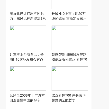
家族化设计打出不同魅
长城H10上市：用20万
力，东风风神新能源8系
级的诚意 重新定义家用
双车齐发
SUV的“物超所值”
让车主上台演自己，长
乾崑智驾+896线双光路
城H10这场发布会有点
图像级激光雷达 泰钽70
意思
0升级越野新体验
续约至2038年！广汽本
试驾泰钽700 体验豪华
田造更懂中国的好车
越野的全能哲学