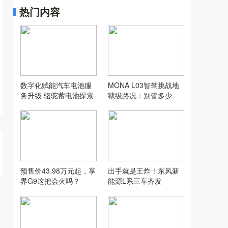
热门内容
数字化赋能汽车电池服
MONA L03智驾挑战地
务升级 骆驼蓄电池探索
狱级路况：别管多少
汽配行业新模式
万，让人想用才是好智
驾
预售价43.98万元起，享
出手就是王炸！东风新
界G9这把会火吗？
能源L系三车齐发