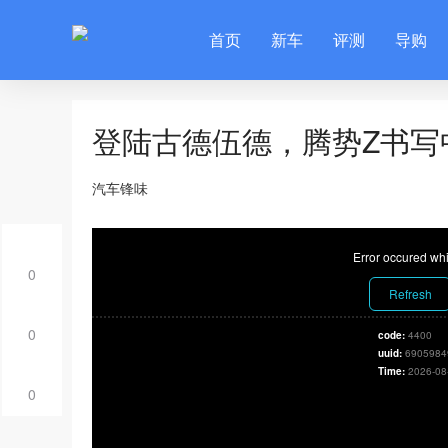
首页
新车
评测
导购
登陆古德伍德，腾势Z书写
汽车锋味
Error occured whi
0
Refresh
0
code:
4400
uuid:
6905984
Time:
2026-08
0