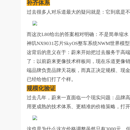
补齐体系
过去很多人对乐道最大的疑问就是：它到底是
而这次
L80
给出的答案相对明确：不是简单缩水
神玑
NX9031
芯片
SkyOS
整车系统
NWM
世界模型
这背后的意义在于：蔚来开始把过去服务于高
了：以前蔚来更像技术样板间，现在乐道更像
端品牌负责品牌天花板，而真正决定规模、现
。
已经给他们打了个样
规模化验证
过去几年，蔚来一直面临一个现实问题：品牌
用更成熟的技术体系、更精准的价格策略，打
这也是为什么这次价格调整虽然只有
3000
元，