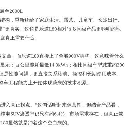
展至
2600L
结构，重新还给了家庭生活。露营、儿童车、长途出行、
排
”
更真实。这也是乐道
L80
相对很多同级产品更聪明的地
家庭真正需要什么。
做文章。而乐道
L80
直接上了全域
900V
架构。这意味着什么
据显示：百公里能耗最低
14.3kWh
；相比同级车型减重约
300
仅是性能问题，更直接关系续航、操控和长期使用成本。
整车工程能力上开始体现蔚来的技术积累。
场进入真正拐点。
”
这句话听起来像营销，但结合产品看，
座纯电
SUV
渗透率仍只有约
6.4%
。市场需求存在，但真正兼
道
L80
显然就是冲着这个空白来的。