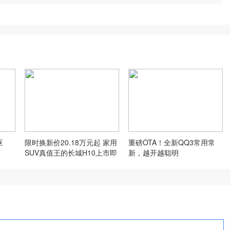
驱
限时换新价20.18万元起 家用
重磅OTA！全新QQ3常用常
SUV真值王的长城H10上市即
新，越开越聪明
火爆