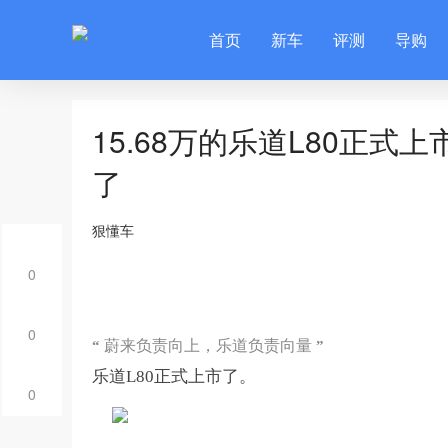
首页
新车
评测
导购
15.68万的乐道L80正
了
狠懂车
0
0
“
蔚来负责向上，乐道负责向量
”
乐道
L80
正式上市了。
0