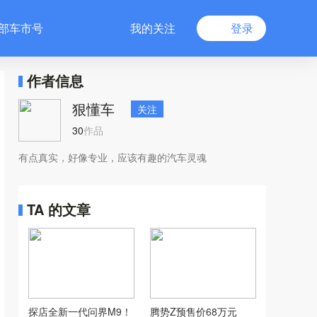
部车市号
我的关注
登录
作者信息
狠懂车
关注
30
作品
有点真实，好像专业，应该有趣的汽车灵魂
TA 的文章
探店全新一代问界M9！
腾势Z预售价68万元