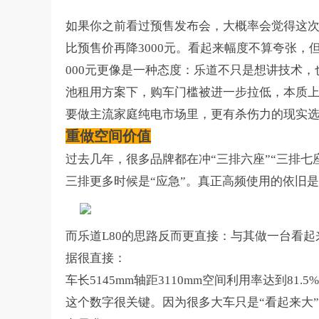
如果你之前看过预售发布会，大概率会觉得这
比预售价再降
3000
元。看起来幅度不算夸张，
000
元更像是一种态度：乐道不只是想讲技术，
池租用方案下，购车门槛被进一步拉低，本质
要做主流家庭纯电市场里，更有杀伤力的现实
重做空间价值
过去几年，很多品牌都在冲
“
三排六座
”“
三排七
三排更多时候是
“
应急
”
。真正高频使用的依旧是
而乐道
L80
的思路反而更直接：与其做一台看起
据很直接：
车长
5145mm
轴距
3110mm
空间利用率达到
81.5%
这个数字很关键。因为很多大车只是
“
看起来大
”