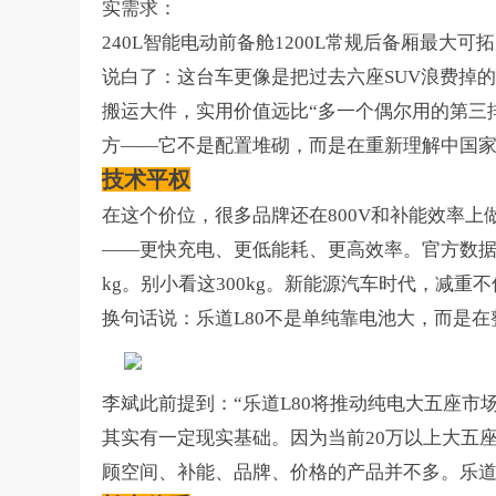
实需求：
240L
智能电动前备舱
1200L
常规后备厢
最大可拓
说白了：这台车更像是把过去六座
SUV
浪费掉的
搬运大件，实用价值远比
“
多一个偶尔用的第三
方
——
它不是配置堆砌，而是在重新理解中国
技术平权
在这个价位，很多品牌还在
800V
和补能效率上
——
更快充电、更低能耗、更高效率。官方数
kg
。别小看这
300kg
。新能源汽车时代，减重不
换句话说：乐道
L80
不是单纯靠电池大，而是在
李斌此前提到：
“
乐道
L80
将推动纯电大五座市
其实有一定现实基础。因为当前
20
万以上大五
顾空间、补能、品牌、价格的产品并不多。乐