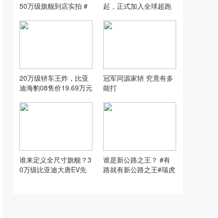
50万级旗舰到店实拍 #
起，正式加入全球超跑
问界M9 #问界M9全域进
市场
化
20万级轿车王炸，比亚
冠军同源家轿 究竟有多
迪海豹08售价19.69万元
能打
起
谁来定义全尺寸旗舰？3
谁是新公路之王？ #有
0万级比亚迪大唐EV先
路就有新公路之王#瑞虎
声夺人！
9#瑞虎9X #全新一代瑞
虎9穿越石九线