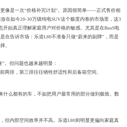
次更像是一次
“
价格补完计划
”
。原因很简单
——
正式售价相
但放在如今
20-30
万级纯电
SUV
这个极度内卷的市场里，这
3
也开始真正理解家庭用户对价格的敏感。尤其是在
BaaS
电
上是在告诉市场：乐道
L80
不准备只做
“
蔚来的副牌
”
，而是
选择。
座
”
。但问题也越来越明显：
前两排，第三排往往牺牲舒适性和后备箱空间。
来什么都有的车，不如把用户最常用的部分做到极致。
数
，但内部空间效率并不高。乐道
L80
则明显更偏向家庭真