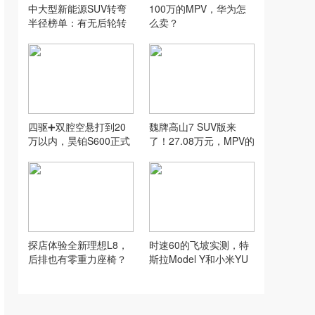
中大型新能源SUV转弯
100万的MPV，华为怎
半径榜单：有无后轮转
么卖？
向，差距有多大？
四驱➕双腔空悬打到20
魏牌高山7 SUV版来
万以内，昊铂S600正式
了！27.08万元，MPV的
上市
身，SUV的腿
探店体验全新理想L8，
时速60的飞坡实测，特
后排也有零重力座椅？
斯拉Model Y和小米YU
7，谁的悬架更稳？