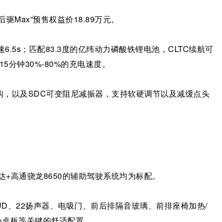
驱Max”预售权益价18.89万元。
6.5s；匹配83.3度的亿纬动力磷酸铁锂电池，CLTC续航可
15分钟30%-80%的充电速度。
构，以及SDC可变阻尼减振器，支持软硬调节以及减缓点头
达+高通骁龙8650的辅助驾驶系统均为标配。
UD、22扬声器、电吸门、前后排隔音玻璃、前排座椅加热/
小桌板等关键的舒适配置。