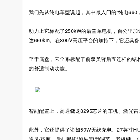
我们先从纯电车型说起，其中最入门的“纯电660 后
动力上它标配了250kW的后置单电机，百公里加速
达660km。在800V高压平台的加持下，它还具备
至于底盘，它全系标配了前双叉臂后五连杆的结
的舒适制动功能。
智能配置上，高通骁龙8295芯片的车机、激光雷
此外，它还提供了诸如50W无线充电、27英寸H
通风/按摩、后排腿托/加热/电动调节、老板键、