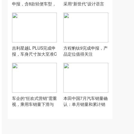
申报，含8款轻便车型，
采用“新世代”设计语言
还要“老头乐”吗？
吉利星越L PLUS完成申
方程豹钛9完成申报，产
报，车身尺寸加大至准C
品定位值得关注
级
车企的“狂欢式营销”需重
本田中国7月汽车销量确
视，乘用车销量下滑与
认：单月销量和累计销
其不无关系
量均出现下滑