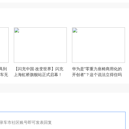
具到
【闪充中国·改变世界】闪充
华为是"零重力座椅商用化的
车无
上海虹桥旗舰站正式启幕！
开创者"？这个说法立得住吗
录车市社区账号即可发表回复