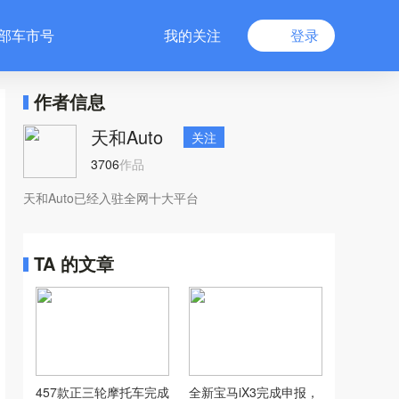
部车市号
我的关注
登录
作者信息
天和Auto
关注
3706
作品
天和Auto已经入驻全网十大平台
TA 的文章
457款正三轮摩托车完成
全新宝马iX3完成申报，