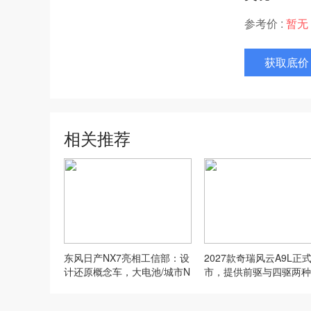
参考价 :
暂无
获取底价
相关推荐
东风日产NX7亮相工信部：设
2027款奇瑞风云A9L正
计还原概念车，大电池/城市N
市，提供前驱与四驱两种
OA全都有
形式