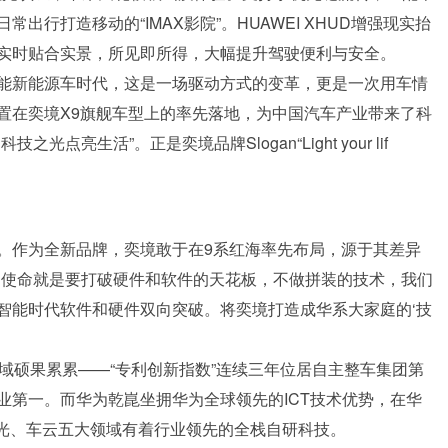
行打造移动的“IMAX影院”。HUAWEI XHUD增强现实抬
实时贴合实景，所见即所得，大幅提升驾驶便利与安全。
能新能源车时代，这是一场驱动方式的变革，更是一次用车情
置在奕境X9旗舰车型上的率先落地，为中国汽车产业带来了科
亮生活”。正是奕境品牌Slogan“Light your lif
。作为全新品牌，奕境敢于在9系红海率先布局，源于其差异
的使命就是要打破硬件和软件的天花板，不做拼装的技术，我们
智能时代软件和硬件双向突破。将奕境打造成华系大家庭的‘技
域硕果累累——“专利创新指数”连续三年位居自主整车集团第
业第一。而华为乾崑坐拥华为全球领先的ICT技术优势，在华
载光、车云五大领域有着行业领先的全栈自研科技。