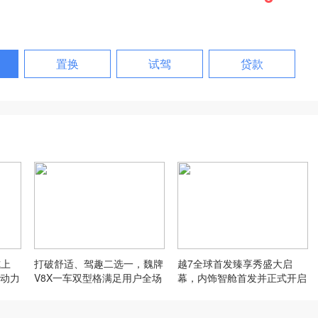
置换
试驾
贷款
式上
打破舒适、驾趣二选一，魏牌
越7全球首发臻享秀盛大启
动力
V8X一车双型格满足用户全场
幕，内饰智舱首发并正式开启
景需求
先享计划