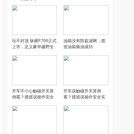
玩不封顶 纵横F700正式
油箱没有防盗滤网，揽
上市，定义豪华越野生
巡油箱偷油成功
活新范式
开车不小心触碰开关算
开车误触碰开关算倒
倒霉？揽巡误操作安全
霉？揽巡误操作安全实
实测
测