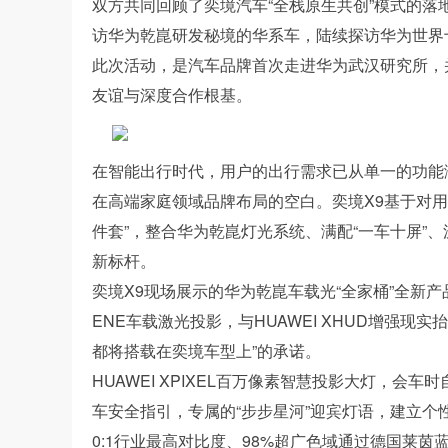
双方共同回顾了奕境汽车“全栈原生共创”模式的落
访华为乾崑研发秘境的华系车，陆续探访华为世界
此次活动，是汽车品牌首次走进华为武汉研究所，
友谊与深度合作根基。
在智能出行时代，用户的出行需求已从单一的功能
在高端家庭领域品牌布局的空白。奕境X9基于对
件套”，整合华为乾崑灯光系统、满配“一车十屏”
新标杆。
奕境X9现场展示的华为乾崑车载光“全家桶”全新产品：H
ENE车载激光投影，与HUAWEI XHUD增强
都将搭载在奕境车型上”的承诺。
HUAWEI XPIXEL百万像素智慧投影大灯，
车安全指引，专属的“步步星河”迎宾灯语，建立个性化
0:1行业最高对比度、98%超广色域通过德国莱