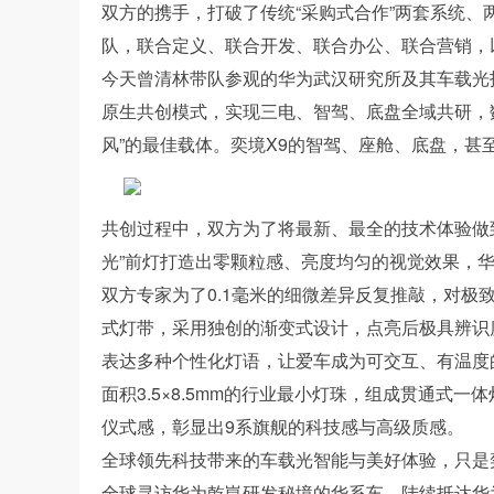
双方的携手，打破了传统“采购式合作”两套系统、
队，联合定义、联合开发、联合办公、联合营销，
今天曾清林带队参观的华为武汉研究所及其车载光
原生共创模式，实现三电、智驾、底盘全域共研，数
风”的最佳载体。奕境X9的智驾、座舱、底盘，
共创过程中，双方为了将最新、最全的技术体验做到
光”前灯打造出零颗粒感、亮度均匀的视觉效果，华
双方专家为了0.1毫米的细微差异反复推敲，对极致
式灯带，采用独创的渐变式设计，点亮后极具辨识度。
表达多种个性化灯语，让爱车成为可交互、有温度的
面积3.5×8.5mm的行业最小灯珠，组成贯通式
仪式感，彰显出9系旗舰的科技感与高级质感。
全球领先科技带来的车载光智能与美好体验，只是
全球寻访华为乾崑研发秘境的华系车，陆续抵达华