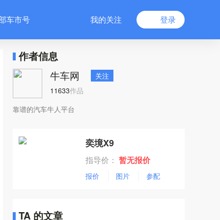
部车市号
我的关注
登录
作者信息
牛车网
关注
11633
作品
靠谱的汽车牛人平台
奕境X9
指导价：
暂无报价
报价
图片
参配
TA 的文章