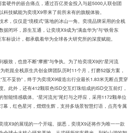
两套硬件的嵌合痛点，通过百亿资金投入与超5000人联创团
以科技赋能为奕境X9带来了前所未有的旗舰体验。
技术，仅仅是“境模式”落地的冰山一角。奕境品牌采用的全栈
据闭环，原生互通，让奕境X9成为“满血华为”与“铁骨东
甚至车标设计，都承载着华为全球各大研究所的深度赋能。
极致，也曾不断“摩擦”与争执。为了给奕境X9的“星河流
为乾崑全栈原生共创金牌团队历时11个月，打磨52版方案，
“互不妥协”，终于为奕境X9锻造出行业最长1.83米无断点贯穿
此外，还有412颗双色ISD交互灯珠组成的ISD交互前灯，
智能情感载体。“星河流光”尾灯与之呼应，采用1172颗单位
一体灯幕，红色星河，熠熠生辉，支持多场景智慧灯语，点亮专属
奕境X9的展现的一个开端。据悉，奕境X9还将作为唯一一款
为全球十大核心研发基地。从武研所的车载光，到松山湖的智