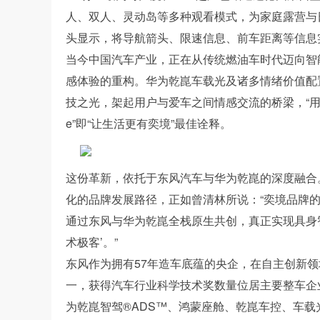
人、双人、灵动岛等多种观看模式，为家庭露营与日常出
头显示，将导航箭头、限速信息、前车距离等信息
当今中国汽车产业，正在从传统燃油车时代迈向智
感体验的重构。华为乾崑车载光及诸多情绪价值配
技之光，架起用户与爱车之间情感交流的桥梁，“用科技之光点
e”即“让生活更有奕境”最佳诠释。
这份革新，依托于东风汽车与华为乾崑的深度融合
化的品牌发展路径，正如曾清林所说：“奕境品牌
通过东风与华为乾崑全栈原生共创，真正实现具身
术极客’。”
东风作为拥有57年造车底蕴的央企，在自主创新领
一，获得汽车行业科学技术奖数量位居主要整车企
为乾崑智驾®ADS™、鸿蒙座舱、乾崑车控、车