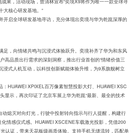
地成果，活动现场，曾清林宣布“奕境X9将作为唯一一款全球寻
十大核心研发基地。”
并开启全球研发基地寻访，充分体现出奕境与华为乾崑深厚的
满足，向情绪共鸣与沉浸式体验跃升。奕境补齐了华为和东风
用户高品质出行需求的深刻洞察，推出行业首创的“情绪价值三
、沉浸式人机互动，以科技创新赋能体验升维，为9系旗舰树立
UAWEI XPIXEL百万像素智慧投影大灯、HUAWEI XSC
现实抬头显示，再次印证了北京车展上华为乾崑“最新、最全的技术
会车时自动熄灭对向灯光，行驶中投射转向指示与行人提醒，构建行
情感仪式感。HUAWEI XSCENE车载激光投影，凭借200
茵蓝光认证，带来天花板级画质体验。支持手机无缝流转，匹配单