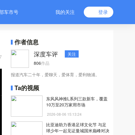
部车市号
我的关注
登录
作者信息
深度车评
关注
7
806
作品
报道汽车二十年，爱聊天，爱体育，爱利物浦。
Ta的视频
东风风神推L系列三款新车，覆盖
10万至20万家用市场
2026-08-06 15:13:24
比亚迪助力香港足球文化节 与足
球少年一起见证曼城国米巅峰对决