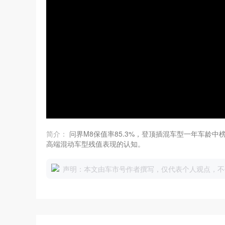
简介：
问界M8保值率85.3%，登顶插混车型一年车龄
高端混动车型残值表现的认知。
声明：本文由车市号作者撰写，仅代表个人观点，不