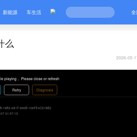
新能源
车生活
全
什么
2026-05-1
le playing， Please close or refresh
Retry
Diagnosis
B-19B2-4A1F-990B-106FE4C578B2
-07 01:57:15