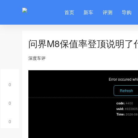
首页
新车
评测
导购
问界M8保值率登顶说明了
深度车评
Error occured whi
0
Refresh
0
code:
4400
uuid:
4933805
Time:
2026-08
0