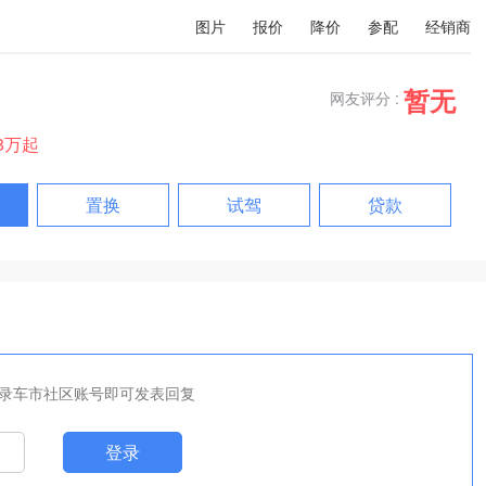
图片
报价
降价
参配
经销商
暂无
网友评分 :
98万起
置换
试驾
贷款
录车市社区账号即可发表回复
登录