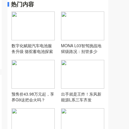
热门内容
数字化赋能汽车电池服
MONA L03智驾挑战地
务升级 骆驼蓄电池探索
狱级路况：别管多少
汽配行业新模式
万，让人想用才是好智
驾
预售价43.98万元起，享
出手就是王炸！东风新
界G9这把会火吗？
能源L系三车齐发