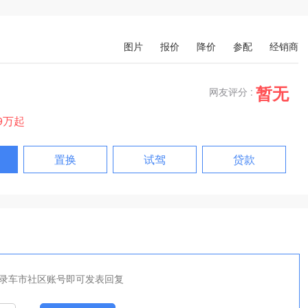
图片
报价
降价
参配
经销商
暂无
网友评分 :
99万起
置换
试驾
贷款
录车市社区账号即可发表回复