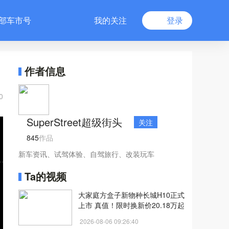
部车市号
我的关注
登录
作者信息
0
SuperStreet超级街头
关注
845
作品
新车资讯、试驾体验、自驾旅行、改装玩车
Ta的视频
大家庭方盒子新物种长城H10正式
上市 真值！限时换新价20.18万起
2026-08-06 09:26:40