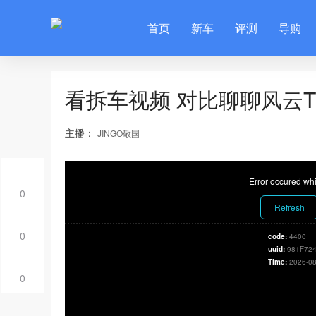
首页
新车
评测
导购
看拆车视频 对比聊聊风云T
主播：
JINGO敬国
Error occured whi
0
Refresh
0
code:
4400
uuid:
981F724
Time:
2026-08
0