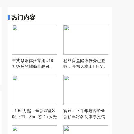
热门内容
带丈母娘体验零跑D19
粉丝盲盒陪练任务已签
升级后的辅助驾驶VL
收，开东风本田HR-V，
A，没想到...
打卡“长沙小洱海”
11.59万起！全新深蓝S
官宣：下半年这两款全
05上市，3nm芯片+激光
新轿车将各凭本事抢销
雷达+620km续航全给
量！