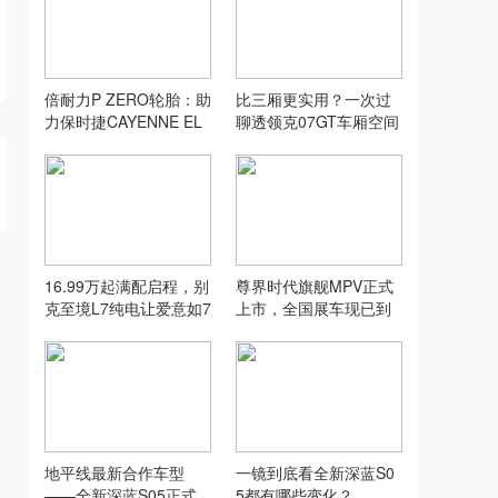
倍耐力P ZERO轮胎：助
比三厢更实用？一次过
力保时捷CAYENNE EL
聊透领克07GT车厢空间
ECTRIC创纪录加速表现
16.99万起满配启程，别
尊界时代旗舰MPV正式
克至境L7纯电让爱意如7
上市，全国展车现已到
而至
店，售价64.8万元起
地平线最新合作车型
一镜到底看全新深蓝S0
——全新深蓝S05正式
5都有哪些变化？