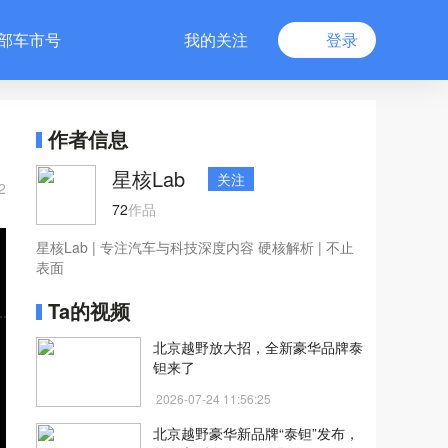
部车市号
我的关注
登录
作者信息
星核Lab
关注
2
72
作品
星核Lab | 专注汽车与科技深度内容 硬核解析 | 不止
表面
Ta的视频
北京越野放大招，全新豪华品牌泰
钽来了
2026-07-24 11:56:25
北京越野豪华新品牌“泰钽”发布，