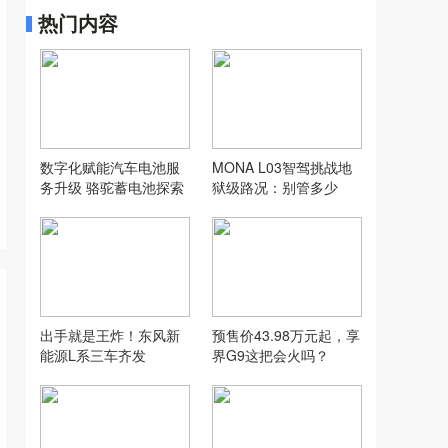
热门内容
数字化赋能汽车电池服
MONA L03智驾挑战地
务升级 骆驼蓄电池探索
狱级路况：别管多少
汽配行业新模式
万，让人想用才是好智
驾
出手就是王炸！东风新
预售价43.98万元起，享
能源L系三车齐发
界G9这把会火吗？