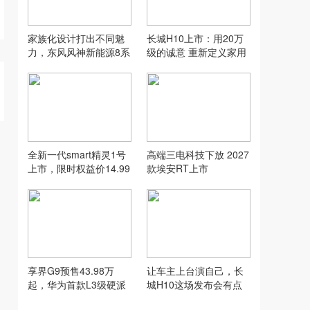
家族化设计打出不同魅
长城H10上市：用20万
力，东风风神新能源8系
级的诚意 重新定义家用
双车齐发
SUV的“物超所值”
全新一代smart精灵1号
高端三电科技下放 2027
上市，限时权益价14.99
款埃安RT上市
万元起
享界G9预售43.98万
让车主上台演自己，长
起，华为首款L3级硬派
城H10这场发布会有点
SUV实力到底硬在哪
意思