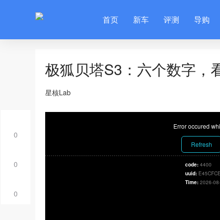
首页
新车
评测
导购
极狐贝塔S3：六个数字，
星核Lab
Error occured whi
0
Refresh
0
code:
4400
uuid:
E45CFCE
Time:
2026-08
0