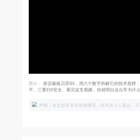
简介：
探店极狐贝塔S3，用六个数字拆解它的技术底牌：1.
平、三重归0安全。看完这支视频，你就明白这台车为什么敢叫
声明：本文由车市号作者撰写，仅代表个人观点，不