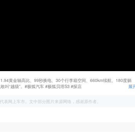
94黄金轴高比、99秒换电、30个行李箱空间、660km续航、180度躺
“越级”。#极狐汽车 #极狐贝塔S3 #探店
展
代表网上车市。文中部分图片来源网络，感谢原作者。