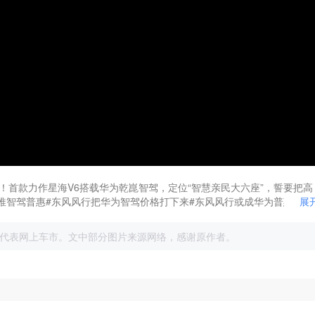
首款力作星海V6搭载华为乾崑智驾，定位“智慧亲民大六座”，誓要把高
推智驾普惠#东风风行把华为智驾价格打下来#东风风行或成华为普惠智驾
展
代表网上车市。文中部分图片来源网络，感谢原作者。