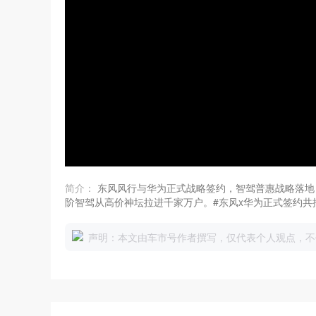
简介：
东风风行与华为正式战略签约，智驾普惠战略落地！
阶智驾从高价神坛拉进千家万户。#东风x华为正式签约共
新标杆 #星海V6华为乾崑智驾亲民大六座
声明：本文由车市号作者撰写，仅代表个人观点，不