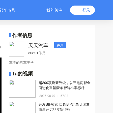
部车市号
我的关注
登录
配
作者信息
天天汽车
关注
3
30821
作品
车主的汽车美学
Ta的视频
超200项焕新升级，以三电两智全
面进化重塑豪华智能小车标杆
2026-08-07 11:57:23
开发BIP收官 口碑BIP启幕 北京81
南昌开启品质新征程