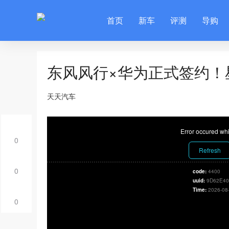
首页
新车
评测
导购
东风风行×华为正式签约！
天天汽车
Error occured whi
0
Refresh
0
code:
4400
uuid:
9D62E40
Time:
2026-08
0