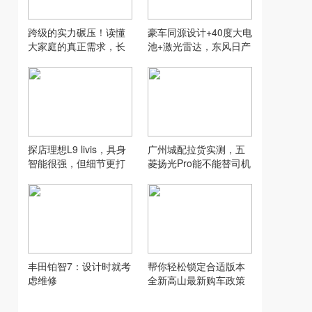
跨级的实力碾压！读懂
豪车同源设计+40度大电
大家庭的真正需求，长
池+激光雷达，东风日产
城H10交出一份高分答
NX7这波“降维打击”有点
卷
狠
探店理想L9 livis，具身
广州城配拉货实测，五
智能很强，但细节更打
菱扬光Pro能不能替司机
动人
省心赚钱，喵哥告诉你
真相
丰田铂智7：设计时就考
帮你轻松锁定合适版本
虑维修
全新高山最新购车政策