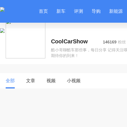
首页
新车
评测
导购
新能源
CoolCarShow
146169
粉丝
酷小哥聊酷车那些事，每日分享 记得关注哦～ 2
期待你的到来！
全部
文章
视频
小视频