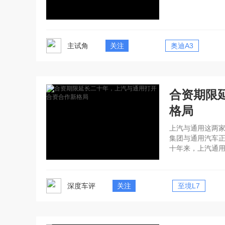
主试角
关注
奥迪A3
合资期限
格局
上汽与通用这两家
集团与通用汽车正
十年来，上汽通
当下，双方选择
势、企业积淀、
新格局。
深度车评
关注
至境L7