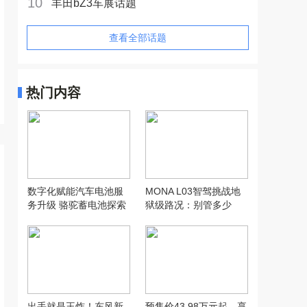
10
丰田bZ3车展话题
查看全部话题
热门内容
数字化赋能汽车电池服
MONA L03智驾挑战地
务升级 骆驼蓄电池探索
狱级路况：别管多少
汽配行业新模式
万，让人想用才是好智
驾
出手就是王炸！东风新
预售价43.98万元起，享