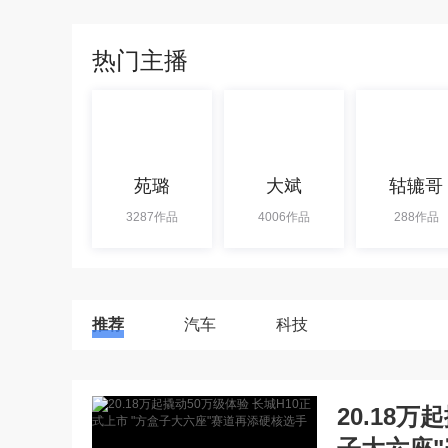
热门主播
苑璐
大斌
轱辘哥
3287作品
4006作品
288作品
推荐
汽车
科技
20.18