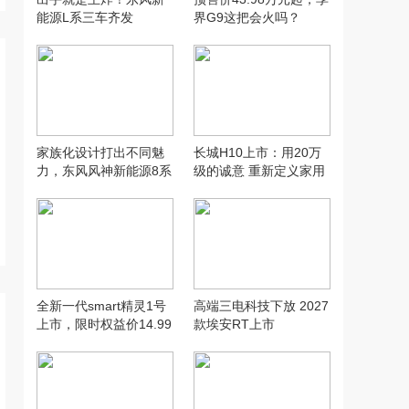
能源L系三车齐发
界G9这把会火吗？
家族化设计打出不同魅
长城H10上市：用20万
力，东风风神新能源8系
级的诚意 重新定义家用
双车齐发
SUV的“物超所值”
全新一代smart精灵1号
高端三电科技下放 2027
上市，限时权益价14.99
款埃安RT上市
万元起