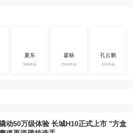
夏东
廖杨
孔云鹏
588作品
2534作品
204作品
万起撬动50万级体验 长城H10正式上市 "方盒