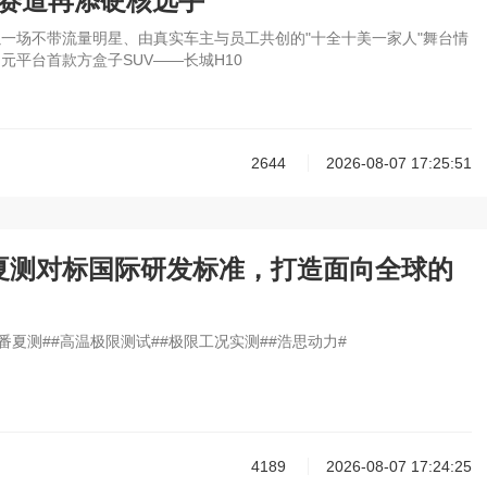
"赛道再添硬核选手
一场不带流量明星、由真实车主与员工共创的"十全十美一家人"舞台情
元平台首款方盒子SUV——长城H10
2644
2026-08-07 17:25:51
夏测对标国际研发标准，打造面向全球的
番夏测##高温极限测试##极限工况实测##浩思动力#
4189
2026-08-07 17:24:25