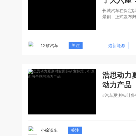
子大六座
长城汽车在保定以
景剧，正式发布归
12缸汽车
关注
炮新能源
浩思动力
动力产品
#汽车夏测##吐鲁
小徐谈车
关注