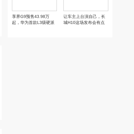
享界G9预售43.98万
让车主上台演自己，长
起，华为首款L3级硬派
城H10这场发布会有点
SUV实力到底硬在哪
意思