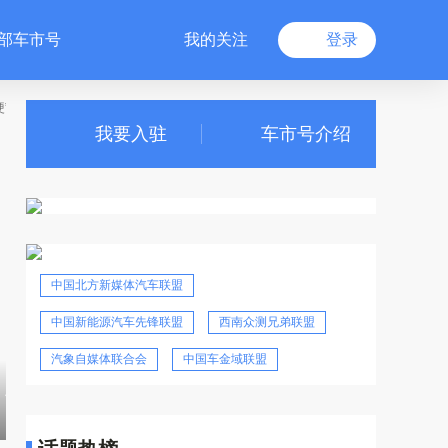
部车市号
我的关注
登录
我要入驻
车市号介绍
中国北方新媒体汽车联盟
中国新能源汽车先锋联盟
西南众测兄弟联盟
汽象自媒体联合会
中国车金域联盟
东风风神L8Y 细节精致，双C位待遇一