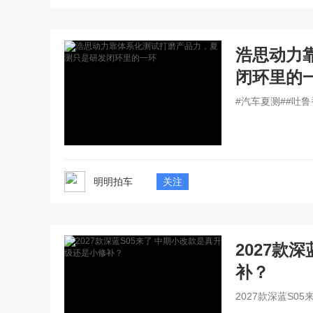
浩思动力
闭环里的
#汽车夏测##吐鲁
明明拍车
关注
2027款
补？
2027款深蓝S0