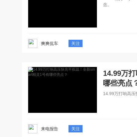
念。
爽爽侃车
关注
14.99
哪些亮点
14.99万打响高
来电报告
关注