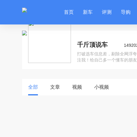
首页
新车
评测
导购
千斤顶说车
14920
打破选车信息差，剔除全网浮夸
注我！给自己多一个懂车的朋友
全部
文章
视频
小视频