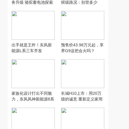
务升级 骆驼蓄电池探索
狱级路况：别管多少
汽配行业新模式
万，让人想用才是好智
驾
出手就是王炸！东风新
预售价43.98万元起，享
能源L系三车齐发
界G9这把会火吗？
家族化设计打出不同魅
长城H10上市：用20万
力，东风风神新能源8系
级的诚意 重新定义家用
双车齐发
SUV的“物超所值”