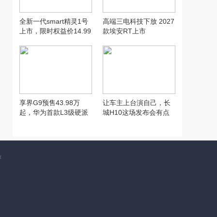
全新一代smart精灵1号
高端三电科技下放 2027
上市，限时权益价14.99
款埃安RT上市
万元起
享界G9预售43.98万
让车主上台演自己，长
起，华为首款L3级硬派
城H10这场发布会有点
SUV实力到底硬在哪
意思
作