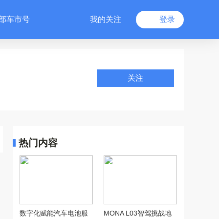
部车市号
我的关注
登录
关注
热门内容
数字化赋能汽车电池服
MONA L03智驾挑战地