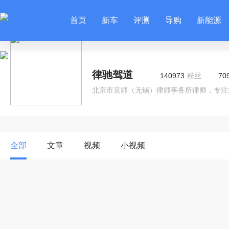
首页
新车
评测
导购
新能源
律驰驾道
140973
粉丝
70
北京市京师（无锡）律师事务所律师，专注
全部
文章
视频
小视频