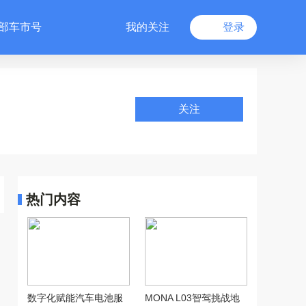
部车市号
我的关注
登录
关注
热门内容
数字化赋能汽车电池服
MONA L03智驾挑战地