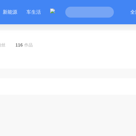
新能源
车生活
全
粉丝
116
作品