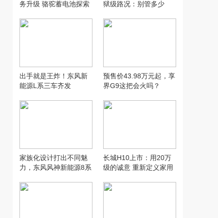
务升级 骆驼蓄电池探索
狱级路况：别管多少
汽配行业新模式
万，让人想用才是好智
驾
出手就是王炸！东风新
预售价43.98万元起，享
能源L系三车齐发
界G9这把会火吗？
家族化设计打出不同魅
长城H10上市：用20万
力，东风风神新能源8系
级的诚意 重新定义家用
双车齐发
SUV的“物超所值”