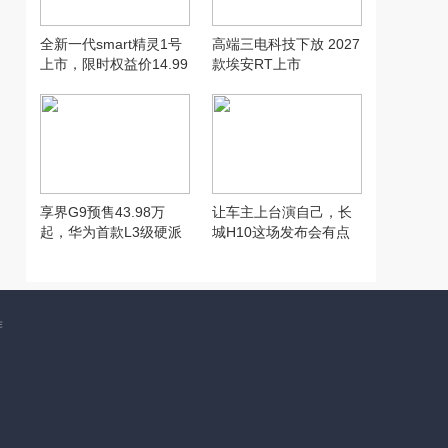
全新一代smart精灵1号
高端三电科技下放 2027
上市，限时权益价14.99
款埃安RT上市
万元起
享界G9预售43.98万
让车主上台演自己，长
起，华为首款L3级硬派
城H10这场发布会有点
SUV实力到底硬在哪
意思
作