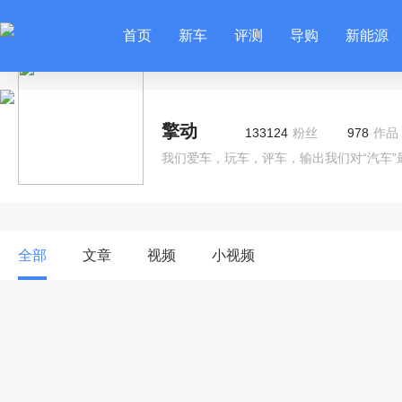
首页
新车
评测
导购
新能源
擎动
133124
粉丝
978
作品
我们爱车，玩车，评车，输出我们对“汽车”
全部
文章
视频
小视频