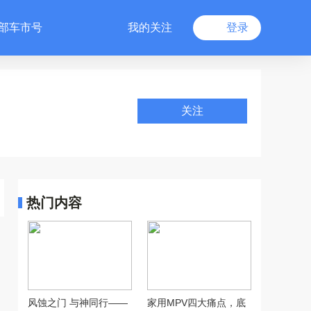
部车市号
我的关注
登录
关注
热门内容
风蚀之门 与神同行——
家用MPV四大痛点，底