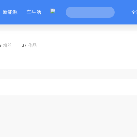
新能源
车生活
全
9
粉丝
37
作品