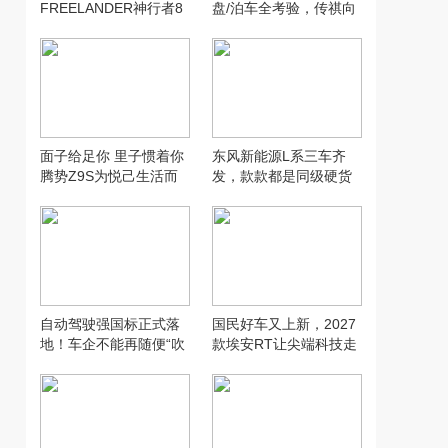
FREELANDER神行者8
盘/泊车全考验，传祺向
沙漠全地形实测
往E8 PHEV够灵活吗？
面子给足你 里子惯着你
东风新能源L系三车齐
腾势Z9S为悦己生活而
发，款款都是同级硬货
来
自动驾驶强国标正式落
国民好车又上新，2027
地！车企不能再随便“吹
款埃安RT让尖端科技走
牛”了
入寻常家庭