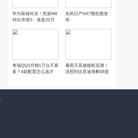
华为双雄对决！奕派M8
东风日产NX7预告图发
对比华境S，谁是20万
布
六座SUV性价比之王？
奇瑞QQ3月销1万台不算
暴雨天高速能耗实测！
多？4款配置怎么选才
没想到比亚迪海豹08是
对？
这水平…
作