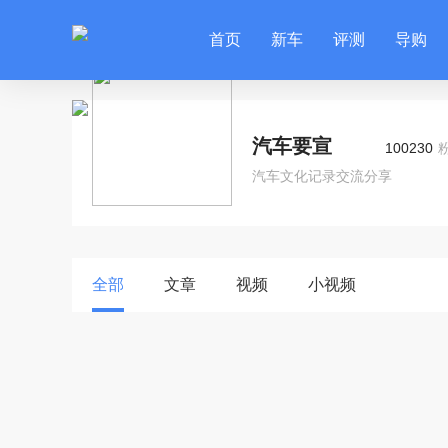
首页
新车
评测
导购
汽车要宣
100230
汽车文化记录交流分享
全部
文章
视频
小视频