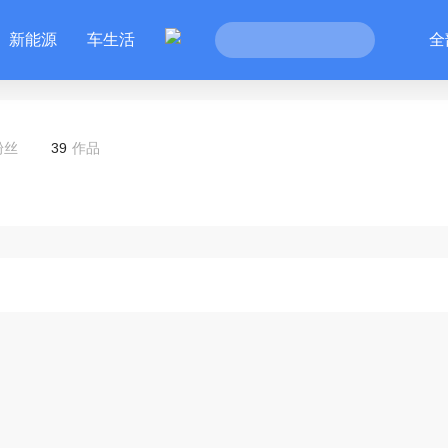
新能源
车生活
全
粉丝
39
作品