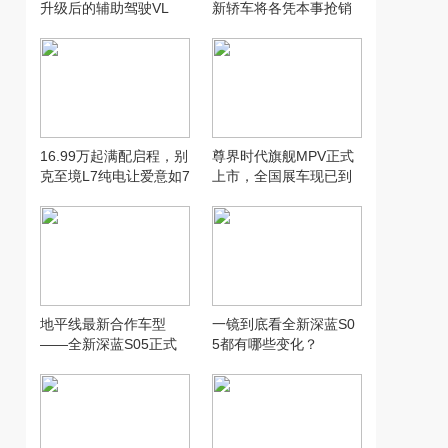
升级后的辅助驾驶VL
新轿车将各凭本事抢销
A，没想到...
量！
16.99万起满配启程，别
尊界时代旗舰MPV正式
克至境L7纯电让爱意如7
上市，全国展车现已到
而至
店，售价64.8万元起
地平线最新合作车型
一镜到底看全新深蓝S0
——全新深蓝S05正式
5都有哪些变化？
上市！