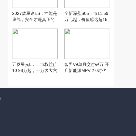
2027款星途ES：性能是
全新深蓝S05上市11.59
底气，安全才是真正的
万元起，价值感远超15
加分项
万级SUV
五菱星光L：上市权益价
智界V9单月交付破万 开
10.98万起，十万级大六
启新能源MPV 2.0时代
座新选择
郭锐功不可没！
作