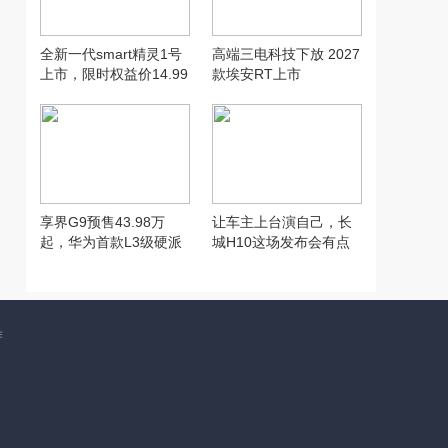
全新一代smart精灵1号
高端三电科技下放 2027
上市，限时权益价14.99
款埃安RT上市
万元起
享界G9预售43.98万
让车主上台演自己，长
起，华为首款L3级硬派
城H10这场发布会有点
SUV实力到底硬在哪
意思
作