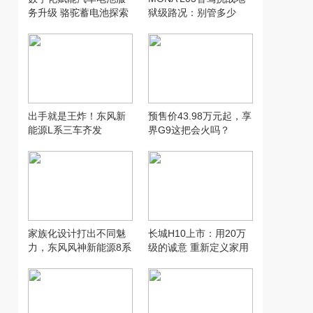
务升级 骆驼蓄电池探索
狱级路况：别管多少
汽配行业新模式
万，让人想用才是好智
驾
出手就是王炸！东风新
预售价43.98万元起，享
能源L系三车齐发
界G9这把会火吗？
家族化设计打出不同魅
长城H10上市：用20万
力，东风风神新能源8系
级的诚意 重新定义家用
双车齐发
SUV的“物超所值”