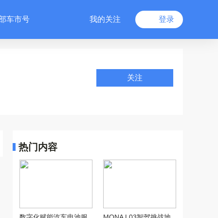
部车市号
我的关注
登录
关注
热门内容
数字化赋能汽车电池服
MONA L03智驾挑战地