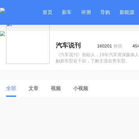
首页
新车
评测
导购
新能源
汽车说刊
160201
粉丝
45
《汽车说刊》创始人，19年汽车资深媒体
触新车型近千款，了解主流在售车型。
全部
文章
视频
小视频