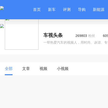
首页
新车
评测
导购
新能源
车视头条
269803
粉丝
60
一帮热爱汽车的视频人，用时尚、诙谐、专
全部
文章
视频
小视频