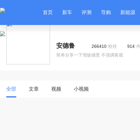
首页
新车
评测
导购
新能源
安德鲁
266410
粉丝
914
简单分享一下驾驶感受 不强调客观
全部
文章
视频
小视频