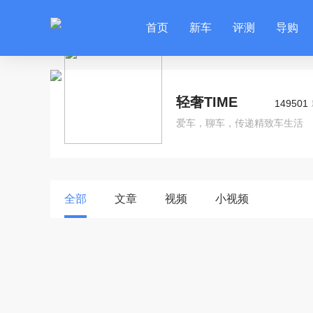
首页
新车
评测
导购
轻奢TIME
149501
爱车，聊车，传递精致车生活
全部
文章
视频
小视频