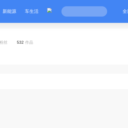
新能源
车生活
全
粉丝
532
作品