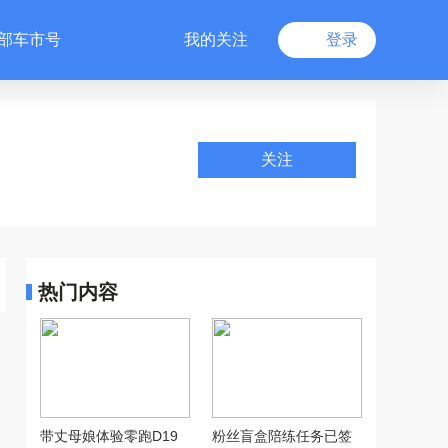
部车市号
我的关注
登录
关注
热门内容
带丈母娘体验零跑D19
粉丝盲盒陪练任务已签