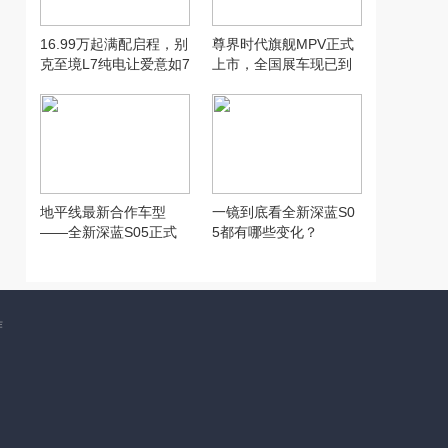
16.99万起满配启程，别
尊界时代旗舰MPV正式
克至境L7纯电让爱意如7
上市，全国展车现已到
而至
店，售价64.8万元起
地平线最新合作车型
一镜到底看全新深蓝S0
——全新深蓝S05正式
5都有哪些变化？
上市！
作