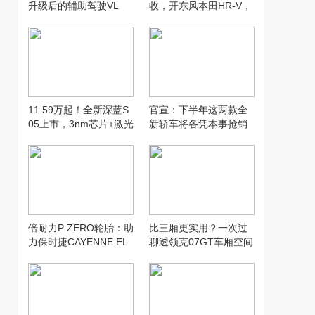
升级后的辅助驾驶VL
收，开东风本田HR-V，
A，没想到...
打卡“长沙小洱海”
11.59万起！全新深蓝S
官宣：下半年这两款全
05上市，3nm芯片+激光
新轿车将各凭本事抢销
雷达+620km续航全给
量！
倍耐力P ZERO轮胎：助
比三厢更实用？一次过
力保时捷CAYENNE EL
聊透领克07GT车厢空间
ECTRIC创纪录加速表现