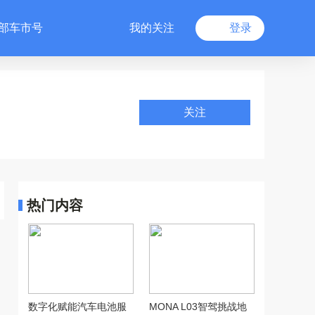
部车市号
我的关注
登录
关注
热门内容
数字化赋能汽车电池服
MONA L03智驾挑战地