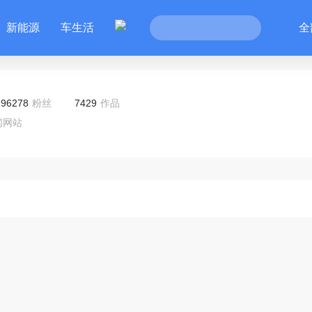
新能源
车生活
全
296278
粉丝
7429
作品
闻网站