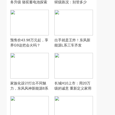
务升级 骆驼蓄电池探索
狱级路况：别管多少
汽配行业新模式
万，让人想用才是好智
驾
预售价43.98万元起，享
出手就是王炸！东风新
界G9这把会火吗？
能源L系三车齐发
家族化设计打出不同魅
长城H10上市：用20万
力，东风风神新能源8系
级的诚意 重新定义家用
双车齐发
SUV的“物超所值”