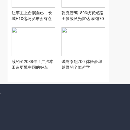
让车主上台演自己，长
乾崑智驾+896线双光路
城H10这场发布会有点
图像级激光雷达 泰钽70
意思
0升级越野新体验
续约至2038年！广汽本
试驾泰钽700 体验豪华
田造更懂中国的好车
越野的全能哲学
作