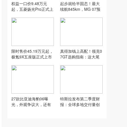
权益一口价9.48万元
起步就给半固态！最大
起，五菱扬光Pro正式上
续航845km，MG 07预
市！
售12.59万起
限时售价45.19万元起，
真得加钱上高配！领克0
极氪9X五座版正式上市
7GT选购指南：这大尾
翼谁能拒绝？
27款比亚迪海豹06曝
特斯拉发布第二季度财
光，外观争议大，还有
报：全球多地交付量创
可能涨价！
新高，营收同比增长2
6%