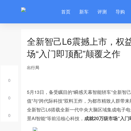
首页
新车
评测
导购
全新智己L6震撼上市，权益
场“入门即顶配”颠覆之作
出行局
0
5月13日，备受瞩目的“瞬感天幕智能轿车”全新智己L
0
值”与“跨代际科技”双料王炸，为都市精致人群带
全新智己L6搭载全新一代中央大脑区域集成电子电气
0
景AI智能”等前沿核心科技，
成就20万级市场“入门