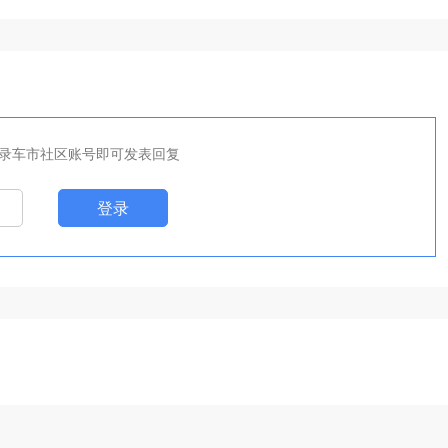
800&V680登场，标配L3自动
驾驶！
录车市社区账号即可发表回复
登录