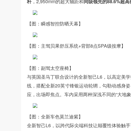
杆
，2,950mm的超大轴距和
同级领先的88.6%超
【图：瞬感智控防晒天幕】
【图：主驾贝果舒压系统+背部8点SPA级按摩】
【图：副驾太空座椅】
与英国圣马丁联合设计的全新智己L6，以高定美学
线，搭配全新20英寸锋银运动轮辋，勾勒动感身
应，出场即焦点。车内采用两种深浅不同的“大地
【图：全新车色莫兰迪紫】
全新智己L6，以跨代际尖端科技让颠覆性体验触手