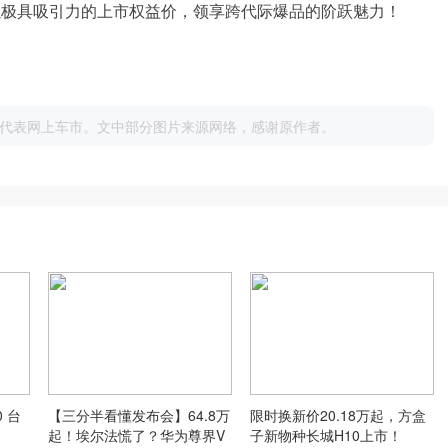
，以极具吸引力的上市权益价，领享跨代际爆品的阶跃魅力！
代表网上车市。文中部分图片来源网络，感谢原作者。
 台
【三分半看懂发布会】64.8万
限时换新价20.18万起，方盒
起！埃尔法慌了？华为尊界V
子新物种长城H10上市！