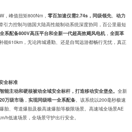
kW，峰值扭矩800Nm，
零百加速仅需2.74s，同级领先
。
动力
牵引力控制与德国大陆高性能制动系统深度协同，百公里最短
全系配备800V高压平台和全新一代超高效飓风电机
，
全面革
即可补能610km，无论跨城通勤、还是自驾远游都畅行无忧，真正
安全标准
的智能主动和硬核被动全域安全标杆，打造移动安全堡垒。
全新
20万级市场
，
实现同级唯一全系配备
。该系统以200毫秒极速
轮爆胎、弯道爆胎及极高速爆胎等极限场景。高速域全场景AE
10km/h低速场景，全场景守护出行安全。