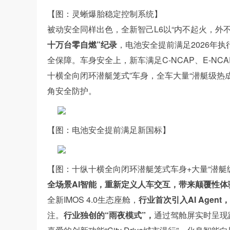
【图：灵蜥爆胎稳定控制系统】
被动安全同样出色，全新智己L6以“内不起火，外
十万台零自燃”纪录
，电池安全提前满足2026年
全保障。车身安全上，新车满足C-NCAP、E-N
十横全向闭环潜艇笼式”车身，全车大量“潜艇级热
角安全防护。
【图：电池安全提前满足新国标】
【图：十纵十横全向闭环潜艇笼式车身+大量“潜艇
全场景AI智能，重新定义人车交互，带来颠覆性体
全新IMOS 4.0生态座舱，
行业首次引入AI Agent，
注。
行业独创的“雨夜模式”，
通过驾舱屏实时呈现