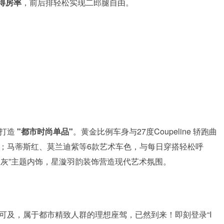
高得房率
，前后排轻松实现二郎腿自由。
打造
"都市时尚单品"
。黄金比例车身与27度Coupeline 轿跑曲
姿；马蒂斯红、莫兰迪紫等6款艺术车色，与每日穿搭轻松呼
象灰”主题内饰，星漩羽韵装饰营造现代艺术氛围。
可及，属于都市精致人群的理想座驾，已然到来！即刻登录“I