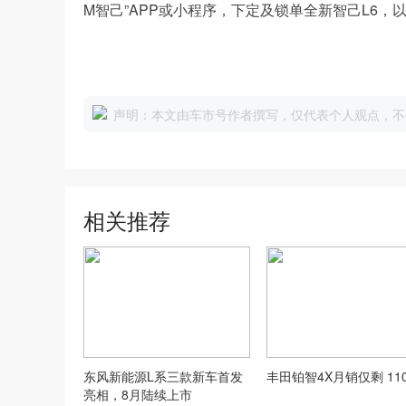
M智己”APP或小程序，下定及锁单全新智己L6
声明：本文由车市号作者撰写，仅代表个人观点，不
相关推荐
东风新能源L系三款新车首发
丰田铂智4X月销仅剩 110
亮相，8月陆续上市