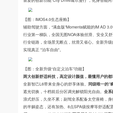
喜爱的创新功能“City Drive城市漫行”，化
【图：IMOS4.0生态座舱】
辅助驾驶方面，“满血版”Momenta赋能的IM A
行业第一梯队，全国无图NOA体验丝滑、安全又
行全链路，全场景无断点，丝滑又省心。全新升级
实现真正 "泊车自由"。
【图：全新升级“自定义泊车”功能】
两大创新舒适科技，高定设计颜值，最懂用户的都
全新智己L6带来全身心的舒享体验。
同级唯一的“
遮光切换，十档前后分区调光解锁阳光自由。
全系
浪式舒压，久坐不累；副驾全系配备太空座椅，身体
的半躺姿态，还有加热、8点SPA级按摩等舒适配