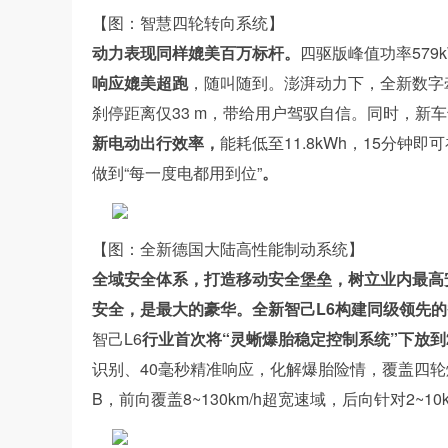
【图：智慧四轮转向系统】
动力表现同样媲美百万标杆。
四驱版峰值功率579
响应媲美超跑
，随叫随到。澎湃动力下，全新数字
刹停距离仅33 m，带给用户驾驭自信。同时，新车
新电动出行效率，
能耗低至11.8kWh，15分钟
做到“每一度电都用到位”
。
【图：全新德国大陆高性能制动系统】
全域安全体系，打造移动安全堡垒，树立业内最高
安全，是最大的豪华。全新智己L6构建同级领先
智己L6
行业首次将“灵蜥爆胎稳定控制系统”下放到
识别、40毫秒精准响应，化解爆胎险情，覆盖四
B，前向覆盖8~130km/h超宽速域，后向针对2~