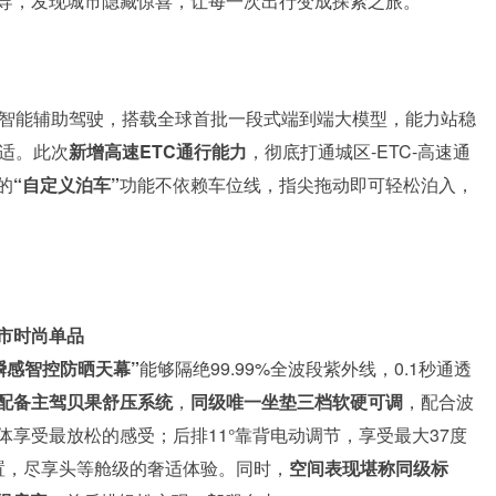
身智能向导，发现城市隐藏惊喜，让每一次出行变成探索之旅。
D 3.0智能辅助驾驶，搭载全球首批一段式端到端大模型，能力站稳
舒适。此次
新增高速ETC通行能力
，彻底打通城区-ETC-高速通
的
“自定义泊车”
功能不依赖车位线，指尖拖动即可轻松泊入，
市时尚单品
瞬感智控防晒天幕”
能够隔绝99.99%全波段紫外线，0.1秒通透
配备主驾贝果舒压系统
，
同级唯一坐垫三档软硬可调
，配合波
享受最放松的感受；后排11°靠背电动调节，享受最大37度
置，尽享头等舱级的奢适体验。同时，
空间表现堪称同级标