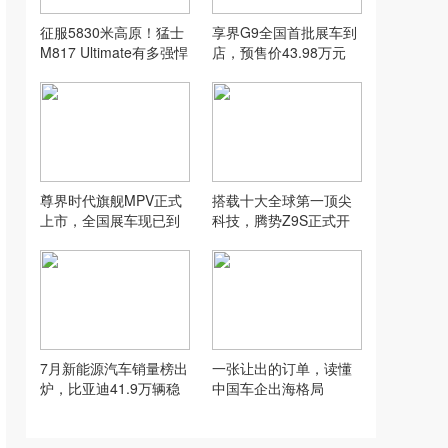
征服5830米高原！猛士
享界G9全国首批展车到
M817 Ultimate有多强悍
店，预售价43.98万元
#登世界之巅享非凡之境
起，享至高31500元购
#猛士M817Ult
车权益
尊界时代旗舰MPV正式
搭载十大全球第一顶尖
上市，全国展车现已到
科技，腾势Z9S正式开
店，售价64.8万元起
启预售
7月新能源汽车销量榜出
一张让出的订单，读懂
炉，比亚迪41.9万辆稳
中国车企出海格局
居榜首