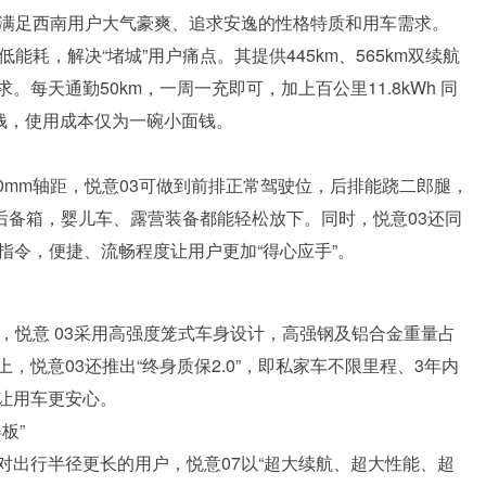
，满足西南用户大气豪爽、追求安逸的性格特质和用车需求。
耗，解决“堵城”用户痛点。其提供445km、565km双续航
每天通勤50km，一周一充即可，加上百公里11.8kWh 同
钱，使用成本仅为一碗小面钱。
50mm轴距，悦意03可做到前排正常驾驶位，后排能跷二郎腿，
可扩展后备箱，婴儿车、露营装备都能轻松放下。同时，悦意03还同
语音指令，便捷、流畅程度让用户更加“得心应手”。
，悦意 03采用高强度笼式车身设计，高强钢及铝合金重量占
，悦意03还推出“终身质保2.0”，即私家车不限里程、3年内
让用车更安心。
板”
对出行半径更长的用户，悦意07以“超大续航、超大性能、超