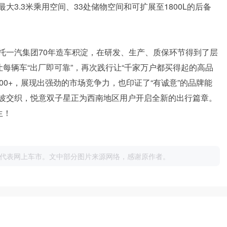
3.3米乘用空间、33处储物空间和可扩展至1800L的后备
托一汽集团70年造车积淀，在研发、生产、质保环节得到了层
让每辆车“出厂即可靠”，再次践行让“千家万户都买得起的高品
000+，展现出强劲的市场竞争力，也印证了“有诚意”的品牌能
波交织，悦意双子星正为西南地区用户开启全新的出行篇章。
生！
代表网上车市。文中部分图片来源网络，感谢原作者。