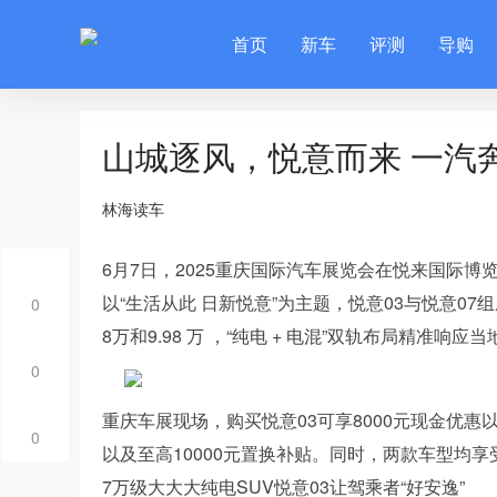
首页
新车
评测
导购
山城逐风，悦意而来 一汽
林海读车
6月7日，2025重庆国际汽车展览会在悦来国际
以“生活从此 日新悦意”为主题，悦意03与悦意07
0
8万和9.98 万 ，“纯电 + 电混”双轨布局精
0
重庆车展现场，购买悦意03可享8000元现金优惠以
0
以及至高10000元置换补贴。同时，两款车型均
7万级大大大纯电SUV悦意03让驾乘者“好安逸”