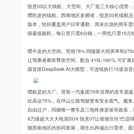
悦意03以大续航、大空间、大厂造三大核心优势
嘿吃皮的续航。西南地区多拥堵，悦意03长续航且低能
版本，恰好覆盖用户日常通勤、周末出游的用车需求。
级最低能耗，每公里只需6分钱，一周也只需15元
嘿牛皮的大空间。凭借78% 同级最大得房率和27
让驾乘者都有尊崇空间。配合 415L-1601L 
级首搭DeepSeek AI大模型，可连续执行15道
嘿航是的大厂。背靠一汽集团70年深厚的造车底蕴
比高达75%，在环山公路驾驶更有安全底气。服务上
自由过户，同级唯一整车及三电终身质保等政策，
9万级超大大大电混SUV 悦意07让坡坡坎坎“巴适得
随西南地区的协同发展，萌生出跨城出行需求。面