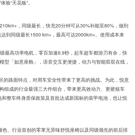
体验“天花板”。
-210km+，同级最长，快充20分钟可从30%补能至80%，做到
到同级最长1500 km+，最高可达2000km+。使用成本来
同级最高功率电机，零百加速6.9秒，起车超车都游刃有余，快
I大模型「如意座舱」，语音交互更便捷，动力与智能双双在线，
区的路面特点，对用车安全性带来了更高的挑战。为此，悦意
架构组成的行业最强三大件组合，带来更高效动力、更硬核车
三电和整车终身质保政策及首批达成新国标的装甲电池，也让悦
光颜色、行业首创的零苯无异味舒悦座椅以及同级领先的前后排