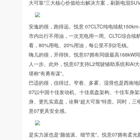
大可靠”三大核心价值给出解决方案，刷新电混SUV
安逸的很，跑得远。悦意 07CLTC纯电续航150km
市内出行不用油，一次充电用一周。CLTC综合续航达
看，80%用电、20%用油，每公里不到2毛钱。
嗨儿的很，开得快。悦意07拥有同级最高168kW
人一步。此外，悦意07支持L2驾驶辅助系统和A
堪称“有勇有谋”。
巴适的很，信得过。窄巷、多雾、湿滑也是西南地
07以中国十佳发动机、十佳底盘架构、十佳车身
身、更扎实底盘，诠释“超大可靠”特质。同时，
意07更具安全感。
是实力派也是“颜值派、细节党”。悦意07拥有柔