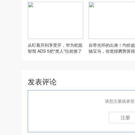
从盯着开到享受开，华为乾崑
自带光环的出身！均价超
智驾 ADS 5把"类人"往前推了
驰宝马，你觉得腾势算得
一大步！
正的豪华品牌了吗？
发表评论
请您注册或者登
注册