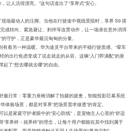
，让人活得漂亮。”这句话道出了“享界式”安心。
现场最动人的注脚。当他在行驶途中视线受阻时，享界 S9 搭
，智能完成转向、紧急避让、刹停等连贯动作，让一场潜在意外消弭
”的守护，正是豪华最沉甸甸的分量。
，则有着另一种温暖。华为途灵平台带来的平稳行驶质感、“晕车
曾经的出行焦虑变成了说走就走的从容。这辆“入门即满配”的座
起了“想去哪就去哪”的自由。
舒服日常：零重力座椅消解了拍摄的疲惫，智能投影巨幕系统
豪华体验场景，都是对享界“把场景需求做透”的肯定。
以是家庭守护者眼中的“安心防线”，是宠物主人心里的“舒适
界用“享界样・就界样”的理念，让每个用户都能在其中找到属于
标准配置，而是能精准触达不同人生场景的“量身定制”。