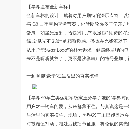
【享界发布全新车标】
全新车标的设计，藏着对用户期待的深层应答：以
与 G3 曲率重构视觉节奏，让硬朗轮廓多了份东方
舒展，如星光漫射，恰是对用户“浪漫感” 期待的
练成“见光不见纹” 的精致质感。整体在光线流动下
从用户“想要新 Logo”的朴素诉求，到最终呈现
来不是听听就算了，更不是浅尝辄止的符号叠加，
一起聊聊“豪华”在生活里的真实模样
【享界S9车主奥运冠军杨家玉分享了她的“享界时刻
用户对一辆车的爱，从来都藏不住。与其说这是一
生活里的真实模样。现场，享界S9车主巴黎奥运会
时被颜值打动，相处后被细节征服。补妆镜的柔光