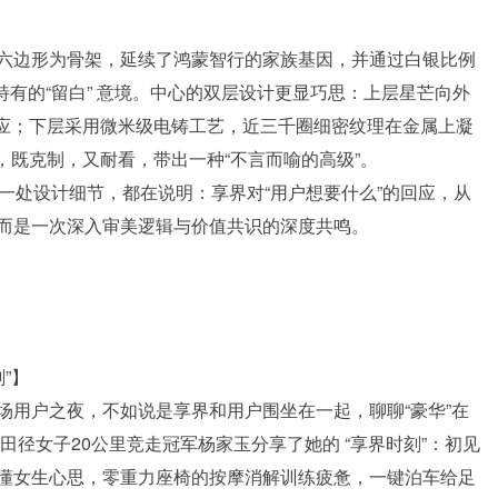
六边形为骨架，延续了鸿蒙智行的家族基因，并通过白银比例
特有的“留白” 意境。中心的双层设计更显巧思：上层星芒向外
呼应；下层采用微米级电铸工艺，近三千圈细密纹理在金属上凝
，既克制，又耐看，带出一种“不言而喻的高级”。
的每一处设计细节，都在说明：享界对“用户想要什么”的回应，从
而是一次深入审美逻辑与价值共识的深度共鸣。
”】
场用户之夜，不如说是享界和用户围坐在一起，聊聊“豪华”在
田径女子20公里竞走冠军杨家玉分享了她的 “享界时刻”：初见
懂女生心思，零重力座椅的按摩消解训练疲惫，一键泊车给足