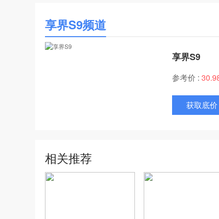
享界S9频道
享界S9
参考价 :
30.
获取底价
相关推荐