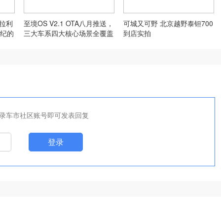
法拉利
至境OS V2.1 OTA八月推送，
可城又可野 北京越野泰钽700
纪的
三大车系四大核心场景全覆盖
到店实拍
录车市社区账号即可发表回复
登录