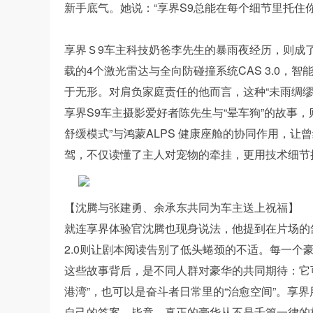
新手底气。她说：“享界S9总能在每个细节里托住你
享界Ｓ9车主科技奶爸李先生的暴雨夜经历，则成了
载的4个激光雷达与全向防碰撞系统CAS 3.0
于无形。对肩负家庭责任的他而言，这种“未雨绸缪
享界S9车主摄影爱好者陈先生与“晕车狗”的故事
舒缓模式”与鸿蒙ALPS 健康座舱的协同作用，让
驾，不仅读懂了主人对宠物的牵挂，更用技术细节撑
【沈腾与张建勇、余承东共同为车主送上祝福】
就连享界体验官沈腾也现身说法，他提到在片场的
2.0则让剧本阅读告别了低头蜷颈的不适。每一个
这些故事背后，是不同人群对豪华的共同期待：它可
港湾”，也可以是奋斗者日常里的“治愈空间”。享
自己的答案。毕竟，真正的豪华从不是千篇一律的