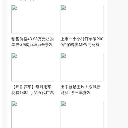
预售价格43.98万元起的
上市一个小时订单破200
享界G9成为华为全景发
0台的尊界MPV究竟有
布会最大彩蛋
多“尊”
【邦你养车】每月用车
出手就是王炸！东风新
花费1482元 第五代广汽
能源L系三车齐发
传祺GS4用车成本分析