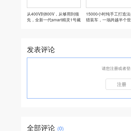
从400V到800V，从够用到领
15000小时纯手工打造
先，全新一代smart精灵1号藏
猎装车，一场跨越半个世
了多少彩蛋？
设计致敬
发表评论
请您注册或者登
注册
全部评论
(
0
)