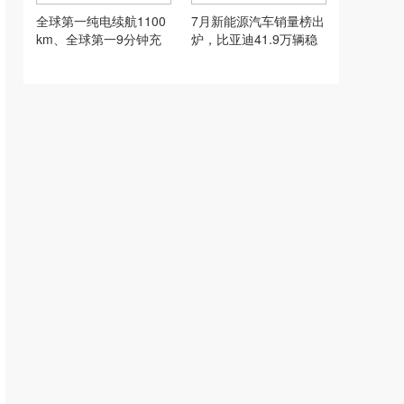
全球第一纯电续航1100
7月新能源汽车销量榜出
km、全球第一9分钟充
炉，比亚迪41.9万辆稳
饱，腾势Z9S为悦己生
居榜首
活而来