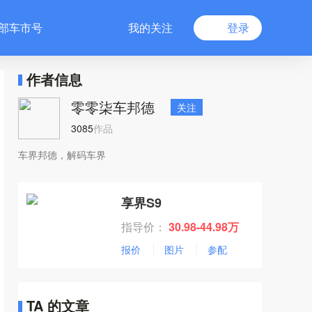
部车市号
我的关注
登录
作者信息
零零柒车邦德
关注
3085
作品
车界邦德，解码车界
享界S9
指导价：
30.98-44.98万
报价
图片
参配
TA 的文章