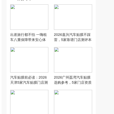
出差旅行都不怕 一嗨租
2026嘉兴汽车贴膜不踩
车八重保障带来安心体
雷，5家靠谱门店测评本
验
地车主必看
汽车贴膜前必读：2026
2026广州荔湾汽车贴膜
天津5家汽车贴膜门店测
选购参考，5家门店资质
评
全拆解