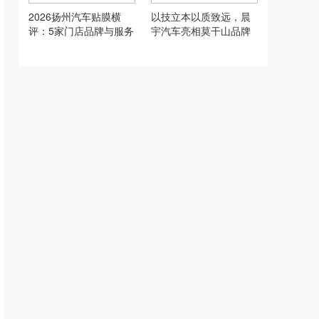
2026扬州汽车贴膜横
以技立本以质致远，晨
评：5家门店品牌与服务
宇汽车亮相莫干山品牌
对比
大会