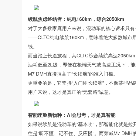
续航焦虑终结者：纯电160km，综合2050km
对于大多数家庭用户来说，混动车的核心诉求只有一
——CLTC纯电续航160km，意味着绝大多数城
钱。
而当踏上长途旅程，其CLTC综合续航高达2050
油耗低至2L级，即便在极端天气或高速工况下，能耗
M7 DMH直接拉高了“长续航”的准入门槛。
更重要的是，它坚持“入门即长续航”，不像某些
用户来说，这才是真正的“无套路”诚意。
智能座舱新物种：AI会思考，才是真智能
如果说续航是混动车的“基本功”，那智能化就是拉开
往是“听不懂、记不住、反应慢”。而荣威M7 D