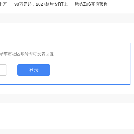
十万
98万元起，2027款埃安RT上
腾势Z9S开启预售
市
录车市社区账号即可发表回复
登录