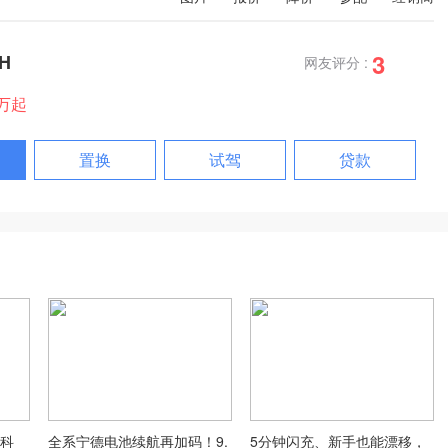
3
H
网友评分 :
8万起
置换
试驾
贷款
黑科
全系宁德电池续航再加码！9.
5分钟闪充、新手也能漂移，