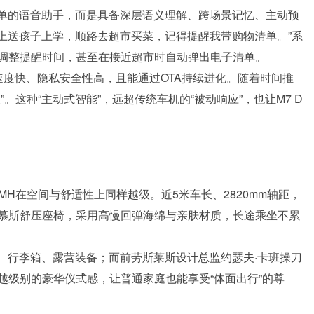
简单的语音助手，而是具备深层语义理解、跨场景记忆、主动预
早上送孩子上学，顺路去超市买菜，记得提醒我带购物清单。”系
调整提醒时间，甚至在接近超市时自动弹出电子清单。
速度快、隐私安全性高，且能通过OTA持续进化。随着时间推
。这种“主动式智能”，远超传统车机的“被动响应”，也让M7 D
MH在空间与舒适性上同样越级。近5米车长、2820mm轴距，
慕斯舒压座椅，采用高慢回弹海绵与亲肤材质，长途乘坐不累
儿车、行李箱、露营装备；而前劳斯莱斯设计总监约瑟夫·卡班操刀
越级别的豪华仪式感，让普通家庭也能享受“体面出行”的尊