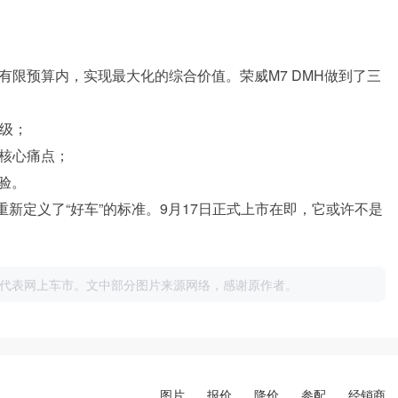
有限预算内，实现最大化的综合价值。荣威M7 DMH做到了三
万级；
庭核心痛点；
验。
I重新定义了“好车”的标准。9月17日正式上市在即，它或许不是
代表网上车市。文中部分图片来源网络，感谢原作者。
图片
报价
降价
参配
经销商