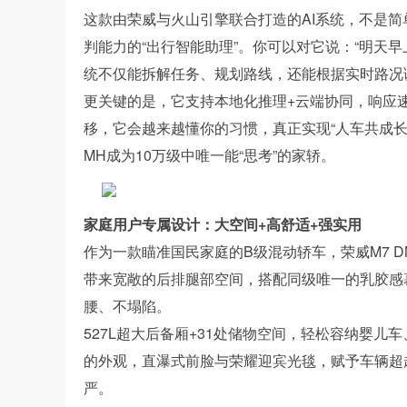
这款由荣威与火山引擎联合打造的AI系统，不是
判能力的“出行智能助理”。你可以对它说：“明天
统不仅能拆解任务、规划路线，还能根据实时路况
更关键的是，它支持本地化推理+云端协同，响应
移，它会越来越懂你的习惯，真正实现“人车共成长”
MH成为10万级中唯一能“思考”的家轿。
家庭用户专属设计：大空间+高舒适+强实用
作为一款瞄准国民家庭的B级混动轿车，荣威M7 D
带来宽敞的后排腿部空间，搭配同级唯一的乳胶感
腰、不塌陷。
527L超大后备厢+31处储物空间，轻松容纳婴
的外观，直瀑式前脸与荣耀迎宾光毯，赋予车辆超
严。