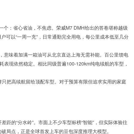
个：省心省油，不焦虑。荣威M7 DMH给出的答卷堪称越级
市用户可以“一周一充”，日常通勤完全用电，每公里成本低至几分
km，意味着加满一箱油可从北京直达上海无需补能。百公里馈电
表现依然稳定。相比同级普遍100-120km纯电续航的车型，
品牌只把高续航留给顶配车型。对于预算有限但追求实用的家庭
差距的“分水岭”。市面上不少车型标榜“智能”，但实际体验往
MH的破局点，正是全球首发上车的豆包深度推理大模型。