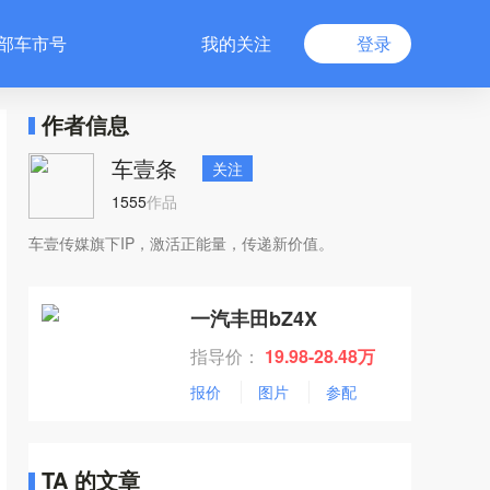
部车市号
我的关注
登录
作者信息
车壹条
关注
1555
作品
车壹传媒旗下IP，激活正能量，传递新价值。
一汽丰田bZ4X
指导价：
19.98-28.48万
报价
图片
参配
TA 的文章