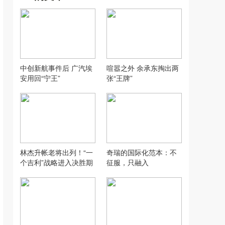
中创新航事件后 广汽埃
喧嚣之外 余承东掏出两
安用回“宁王”
张“王牌”
林杰升帐老将出列！“一
奇瑞的国际化范本：不
个吉利”战略进入决胜期
征服，只融入