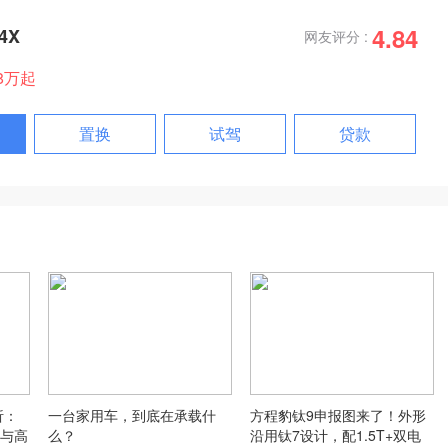
4.84
4X
网友评分 :
98万起
置换
试驾
贷款
析：
一台家用车，到底在承载什
方程豹钛9申报图来了！外形
与高
么？
沿用钛7设计，配1.5T+双电