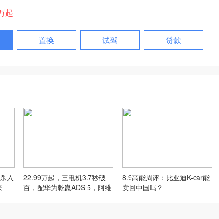
8万起
置换
试驾
贷款
驾杀入
22.99万起，三电机3.7秒破
8.9高能周评：比亚迪K-car能
来
百，配华为乾崑ADS 5，阿维
卖回中国吗？
塔07L上市！