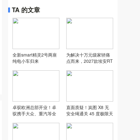
TA 的文章
全新smart精灵2号两座
为解决十万元级家轿痛
纯电小车归来
点而来，2027款埃安RT
卓驭欧洲总部开业！卓
直面质疑！岚图 X8 无
驭携手大众、重汽等全
安全绳通关 45 度极限天
球伙伴开启出海新格局
梯