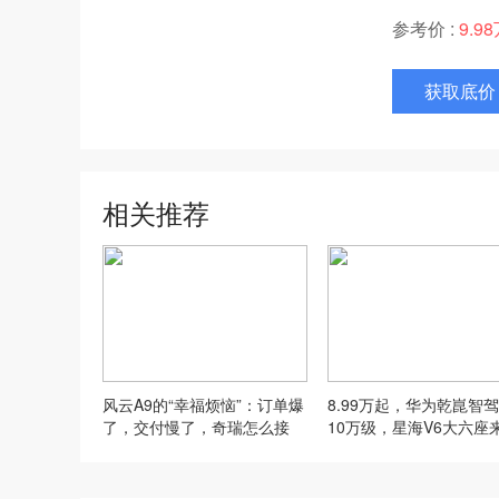
参考价 :
9.9
获取底价
相关推荐
风云A9的“幸福烦恼”：订单爆
8.99万起，华为乾崑智
了，交付慢了，奇瑞怎么接
10万级，星海V6大六座
招？
了！